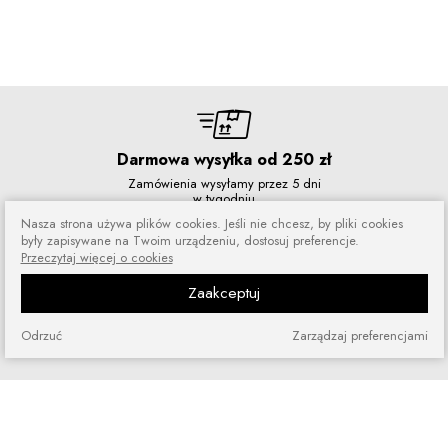
Darmowa wysyłka od 250 zł
Zamówienia wysyłamy przez 5 dni
w tygodniu
Nasza strona używa plików cookies. Jeśli nie chcesz, by pliki cookies
były zapisywane na Twoim urządzeniu, dostosuj preferencje.
Przeczytaj więcej o cookies
Zaakceptuj
Zakupy bez ryzyka
Zakupiony towar możesz zwrócić
Odrzuć
Zarządzaj preferencjami
lub wymienić
Szybkie zakupy