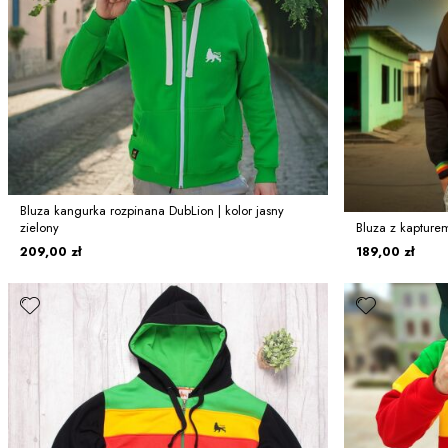
Bluza kangurka rozpinana DubLion | kolor jasny
zielony
Bluza z kapture
209,00 zł
189,00 zł