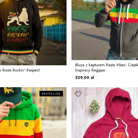
Bluza z kapturem Rasta Vibes: Ciep
m Roots Rockin' Raspect
Inspiracji Reggae
229,00 zł
BESTSELLER