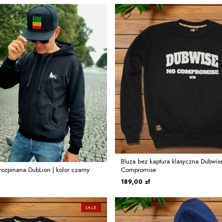
Bluza bez kaptura klasyczna Dubwis
rozpinana DubLion | kolor czarny
Compromise
189,00 zł
SALE