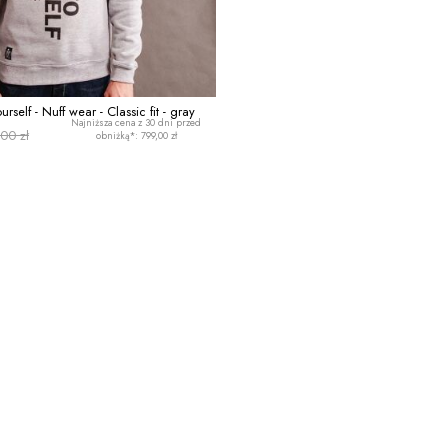
rself - Nuff wear - Classic fit - gray
Najniższa cena z 30 dni przed
00 zł
obniżką*: 799,00 zł