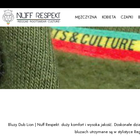
MĘŻCZYZNA
KOBIETA
CZAPKI
Bluzy Dub Lion | Nuff Respekt: duży komfort i wysoka jakość. Doskonałe dzi
bluzach utrzymane są w stylistyce R