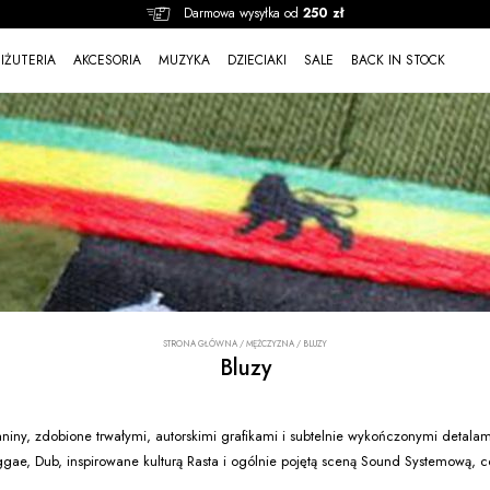
Darmowa wysyłka od
250 zł
BIŻUTERIA
AKCESORIA
MUZYKA
DZIECIAKI
SALE
BACK IN STOCK
STRONA GŁÓWNA
/
MĘŻCZYZNA
/
BLUZY
Bluzy
aniny, zdobione trwałymi, autorskimi grafikami i subtelnie wykończonymi detala
eggae, Dub, inspirowane kulturą Rasta i ogólnie pojętą sceną Sound Systemową, 