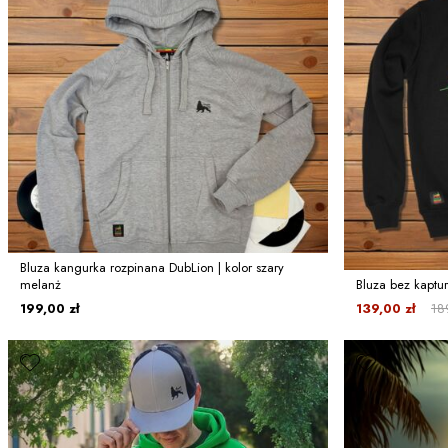
Bluza kangurka rozpinana DubLion | kolor szary
melanż
Bluza bez kaptur
199,00 zł
139,00 zł
18