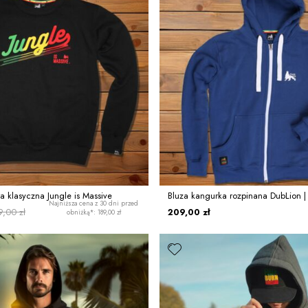
a klasyczna Jungle is Massive
Bluza kangurka rozpinana DubLion | 
Najniższa cena z 30 dni przed
9,00 zł
209,00 zł
obniżką*: 189,00 zł