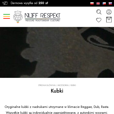
Darmowa wysyłka od
250 zł
STRONA GŁÓWNA
/
AKCESORIA
/
KUBKI
Kubki
Oryginalne kubki z nadrukami utrzymane w klimacie Reggae, Dub, Rasta.
Wszystkie kubki są indywidualnie zaprojektowane, z autorskimi wzorami.