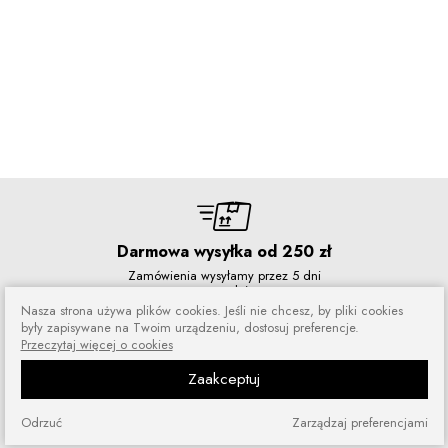
Darmowa wysyłka od 250 zł
Zamówienia wysyłamy przez 5 dni
w tygodniu
Nasza strona używa plików cookies. Jeśli nie chcesz, by pliki cookies
były zapisywane na Twoim urządzeniu, dostosuj preferencje.
Przeczytaj więcej o cookies
Zaakceptuj
Zakupy bez ryzyka
Zakupiony towar możesz zwrócić
Odrzuć
Zarządzaj preferencjami
lub wymienić