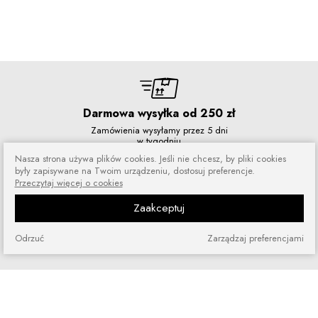
Darmowa wysyłka od 250 zł
Zamówienia wysyłamy przez 5 dni
w tygodniu
Nasza strona używa plików cookies. Jeśli nie chcesz, by pliki cookies
były zapisywane na Twoim urządzeniu, dostosuj preferencje.
Przeczytaj więcej o cookies
Zaakceptuj
Zakupy bez ryzyka
Zakupiony towar możesz zwrócić
Odrzuć
Zarządzaj preferencjami
lub wymienić
Szybkie zakupy