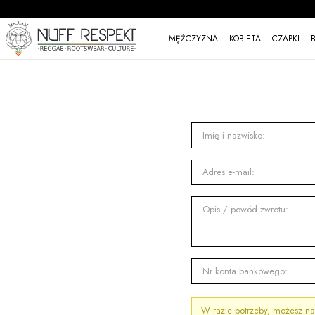
MĘŻCZYZNA
KOBIETA
CZAPKI
Imię i nazwisko:
Adres e-mail:
Opis / powód zwrotu:
Nr konta bankowego:
W razie potrzeby, możesz nam