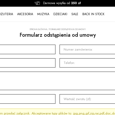
Darmowa wysyłka od
250 zł
BIŻUTERIA
AKCESORIA
MUZYKA
DZIECIAKI
SALE
BACK IN STOCK
STRONA GŁÓWNA
/
FORMULARZ ODSTĄPIENIA OD UMOWY
Formularz odstąpienia od umowy
Numer zamówienia:
Telefon:
Wartość zwrotu (zł):
 przesłać załącznik. Akceptowane typy plików to: jpg,png,gif,zip,rar,pdf,doc,