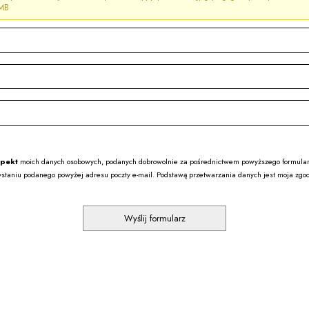
 MB
spekt
moich danych osobowych, podanych dobrowolnie za pośrednictwem powyższego formularza
ystaniu podanego powyżej adresu poczty e-mail. Podstawą przetwarzania danych jest moja zgo
Wyślij formularz