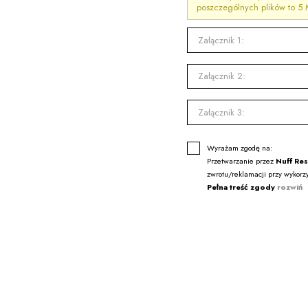
poszczególnych plików to 5
Załącznik 1:
Załącznik 2:
Załącznik 3:
Wyrażam zgodę na:
Przetwarzanie przez
Nuff Re
zwrotu/reklamacji przy wykorz
Pełna treść zgody
rozwiń