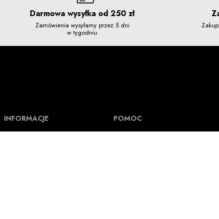
Darmowa wysyłka od 250 zł
Z
Zamówienia wysyłamy przez 5 dni
Zakup
w tygodniu
INFORMACJE
POMOC
O Nuff Respekt
Pomoc i FAQ
Regulamin
Formy płatności i Numer rachunku
Kontakt
Koszt wysyłki i czas realizacji
Polityka prywatności
Jak mierzymy ubrania
Tak powstają nasze ubrania
Status zamówienia
Tak powstają nasze wzory
Wymiana, zwroty i reklamacje
Blog
Program lojalnościowy