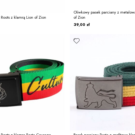
Oliwkowy pasek parciany z metalową
Roots z klamrą Lion of Zion
of Zion
39,00 zł
 Roots z klamrą Rasta Courage
Pasek parciany Rasta z grafitową kla