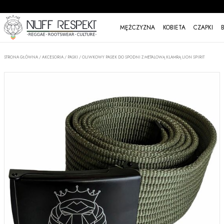
MĘŻCZYZNA
KOBIETA
CZAPKI
STRONA GŁÓWNA
/
AKCESORIA
/
PASKI
/
OLIWKOWY PASEK DO SPODNI Z METALOWĄ KLAMRĄ LION SPIRIT