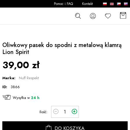
Pomoc i FAQ
Kontakt
Oliwkowy pasek do spodni z metalową klamrą
Lion Spirit
39,00 zł
Marka:
Nuff Respekt
ID:
3866
Wysyłka w
24 h
Ilość:
DO KOSZYKA