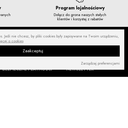
y
Program lojalnościowy
owanych
Dołącz do grona naszych stałych
klientów i korzystaj z rabatów
. Jeśli nie chcesz, by pliki cookies były zapisywane na Twoim urządzeniu,
ięcej o cookies
Zaakceptuj
Zarządzaj preferencjami
BEZPIECZNE PŁATNOŚCI
NEWSLETTER
ZNAJDŹ NAS NA: