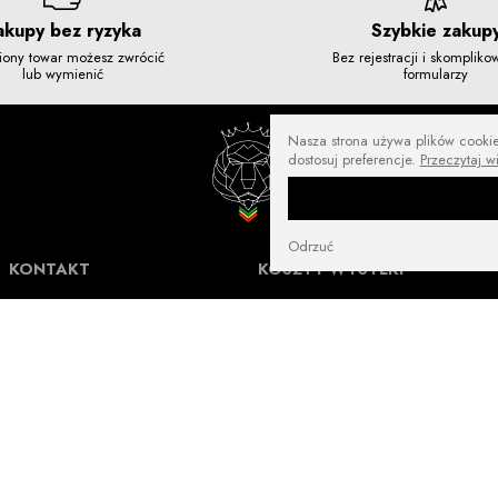
akupy bez ryzyka
Szybkie zakup
iony towar możesz zwrócić
Bez rejestracji i skomplik
lub wymienić
formularzy
Nasza strona używa plików cookies
dostosuj preferencje.
Przeczytaj w
Odrzuć
KONTAKT
KOSZTY WYSYŁKI
NuffRespekt.com
Darmowa wysyłka od
250 zł
Warszawska 3/1, 42-202 Częstochowa
E-mail:
shop@nuffrespekt.com
Płatność online:
10 zł
Telefon:
887804290
GODZINY PRACY:
Płatność online:
16 zł
Pon - Pt w godz. 8:30-17:00
Magazyn | odbiór zamówień online:
Płatność online:
14 zł
Pon - Pt w godz. 8:30-12:00