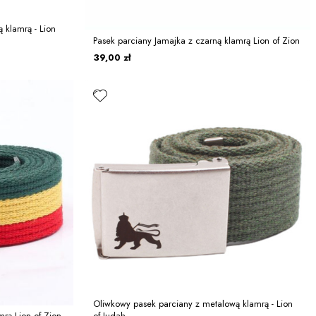
 klamrą - Lion
Pasek parciany Jamajka z czarną klamrą Lion of Zion
39,00 zł
Oliwkowy pasek parciany z metalową klamrą - Lion
mrą Lion of Zion
of Judah