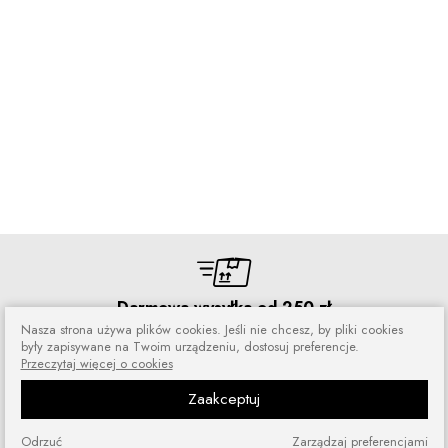
Darmowa wysyłka od 250 zł
Nasza strona używa plików cookies. Jeśli nie chcesz, by pliki cookies
Zamówienia wysyłamy przez 5 dni
były zapisywane na Twoim urządzeniu, dostosuj preferencje.
w tygodniu
Przeczytaj więcej o cookies
Zaakceptuj
Odrzuć
Zarządzaj preferencjami
Zakupy bez ryzyka