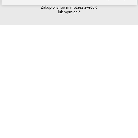
Zakupiony towar możesz zwrócić
lub wymienić
Szybkie zakupy
Bez rejestracji i skomplikowanych
formularzy
Program lojalnościowy
Dołącz do grona naszych stałych
klientów i korzystaj z rabatów