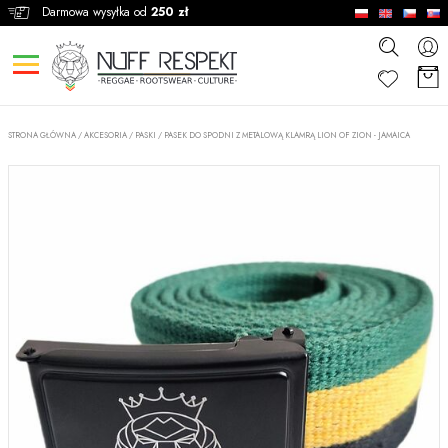
Darmowa wysyłka od
250 zł
STRONA GŁÓWNA
/
AKCESORIA
/
PASKI
/
PASEK DO SPODNI Z METALOWĄ KLAMRĄ LION OF ZION - JAMAICA