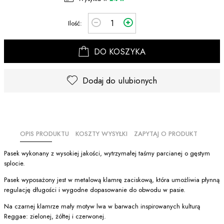
Ilość:
DO KOSZYKA
Dodaj do ulubionych
OPIS PRODUKTU
KOSZTY WYSYŁKI
ZAPYTAJ O PRODUKT
Pasek wykonany z wysokiej jakości, wytrzymałej taśmy parcianej o gęstym
splocie.
Pasek wyposażony jest w metalową klamrę zaciskową, która umożliwia płynną
regulację długości i wygodne dopasowanie do obwodu w pasie.
Na czarnej klamrze mały motyw lwa w barwach inspirowanych kulturą
Reggae: zielonej, żółtej i czerwonej.