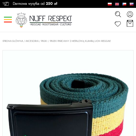
Darmowa wysyłka od
250 zł
STRONA GŁÓWNA
/
AKCESORIA
/
PASKI
/
PASEK PARCIANY Z METALOWĄ KLAMRĄ LION REGGAE