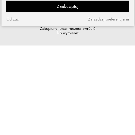
Zaakceptuj
Odrzuć
Zarządzaj preferencjami
Zakupy bez ryzyka
Zakupiony towar możesz zwrócić
lub wymienić
Szybkie zakupy
Bez rejestracji i skomplikowanych
formularzy
Program lojalnościowy
Dołącz do grona naszych stałych
klientów i korzystaj z rabatów