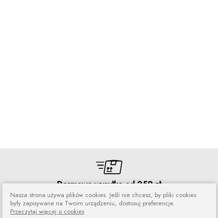
Darmowa wysyłka od 250 zł
Nasza strona używa plików cookies. Jeśli nie chcesz, by pliki cookies
Zamówienia wysyłamy przez 5 dni
były zapisywane na Twoim urządzeniu, dostosuj preferencje.
w tygodniu
Przeczytaj więcej o cookies