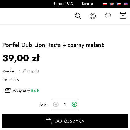
Pomoc i FAQ
Kontakt
Portfel Dub Lion Rasta + czarny melanż
39,00 zł
Marka:
Nuff Respekt
ID:
3176
Wysyłka w
24 h
Ilość:
DO KOSZYKA