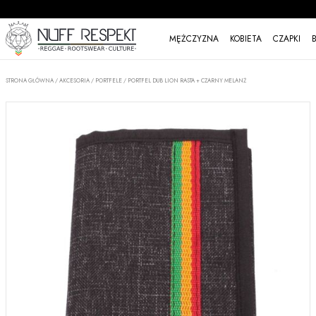
MĘŻCZYZNA
KOBIETA
CZAPKI
STRONA GŁÓWNA
/
AKCESORIA
/
PORTFELE
/
PORTFEL DUB LION RASTA + CZARNY MELANŻ