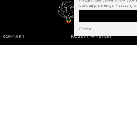
Nasza strona używa plików cookies
dostosuj preferencje.
Przeczytaj w
Odrzuć
KONTAKT
KOSZTY WYSYŁKI
NuffRespekt.com
Darmowa wysyłka od
250 zł
Warszawska 3/1, 42-202 Częstochowa
E-mail:
shop@nuffrespekt.com
Płatność online:
10 zł
Telefon:
887804290
GODZINY PRACY:
Płatność online:
16 zł
Pon - Pt w godz. 8:30-17:00
Magazyn | odbiór zamówień online:
Płatność online:
14 zł
Pon - Pt w godz. 8:30-12:00
Płatność online:
10 zł
Copyright ©
NuffRespekt.com
2007-2026
Projekt i wykonanie:
Redhand.pl