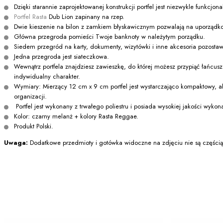
Dzięki starannie zaprojektowanej konstrukcji portfel jest niezwykle funkcjona
Portfel Rasta
Dub Lion zapinany na rzep.
Dwie kieszenie na bilon z zamkiem błyskawicznym pozwalają na uporzą
Główna przegroda pomieści Twoje banknoty w należytym porządku.
Siedem przegród na karty, dokumenty, wizytówki i inne akcesoria pozostaw
Jedna przegroda jest siateczkowa.
Wewnątrz portfela znajdziesz zawieszkę, do której możesz przypiąć łańcus
indywidualny charakter.
Wymiary: Mierzący 12 cm x 9 cm portfel jest wystarczająco kompaktowy, aby
organizacji.
Portfel jest wykonany z trwałego poliestru i posiada wysokiej jakości wykon
Kolor: czarny melanż + kolory Rasta Reggae.
Produkt Polski.
Uwaga:
Dodatkowe przedmioty i gotówka widoczne na zdjęciu nie są częścią o