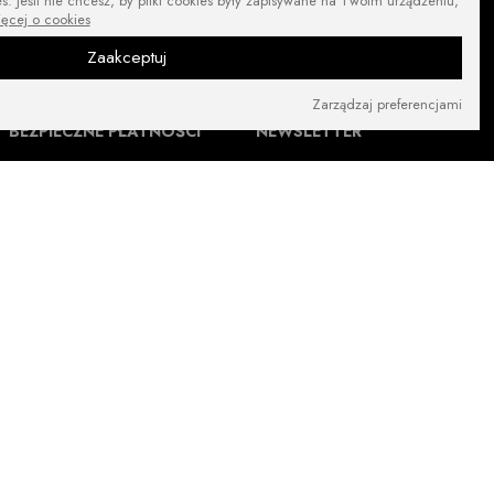
. Jeśli nie chcesz, by pliki cookies były zapisywane na Twoim urządzeniu,
ięcej o cookies
Zaakceptuj
Zarządzaj preferencjami
BEZPIECZNE PŁATNOŚCI
NEWSLETTER
ZNAJDŹ NAS NA: