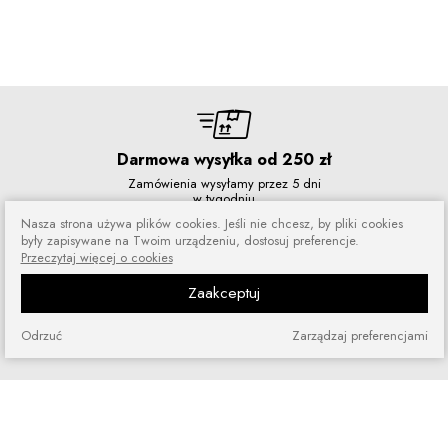
Darmowa wysyłka od 250 zł
Zamówienia wysyłamy przez 5 dni
w tygodniu
Nasza strona używa plików cookies. Jeśli nie chcesz, by pliki cookies
były zapisywane na Twoim urządzeniu, dostosuj preferencje.
Przeczytaj więcej o cookies
Zaakceptuj
Zakupy bez ryzyka
Zakupiony towar możesz zwrócić
Odrzuć
Zarządzaj preferencjami
lub wymienić
Szybkie zakupy