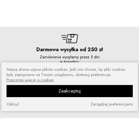
Darmowa wysyłka od 250 zł
Zamówienia wysyłamy przez 5 dni
w tygodniu
Nasza strona używa plików cookies. Jeśli nie chcesz, by pliki cookies
były zapisywane na Twoim urządzeniu, dostosuj preferencje.
Przeczytaj więcej o cookies
Zaakceptuj
Zakupy bez ryzyka
Zakupiony towar możesz zwrócić
Odrzuć
Zarządzaj preferencjami
lub wymienić
Szybkie zakupy