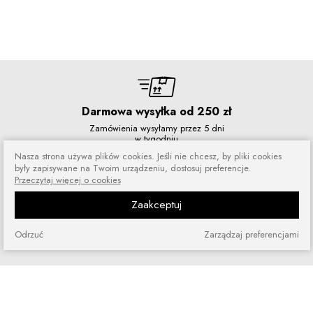
Darmowa wysyłka od 250 zł
Zamówienia wysyłamy przez 5 dni
w tygodniu
Nasza strona używa plików cookies. Jeśli nie chcesz, by pliki cookies
były zapisywane na Twoim urządzeniu, dostosuj preferencje.
Przeczytaj więcej o cookies
Zaakceptuj
Zakupy bez ryzyka
Zakupiony towar możesz zwrócić
Odrzuć
Zarządzaj preferencjami
lub wymienić
Szybkie zakupy