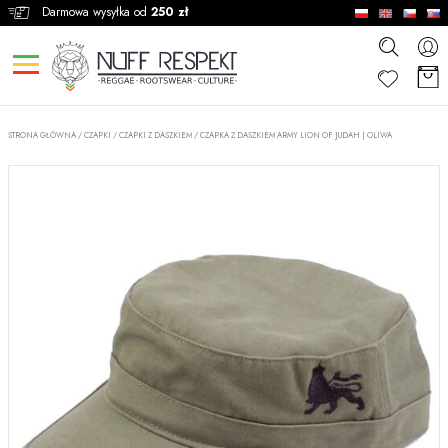
Darmowa wysyłka od
250 zł
STRONA GŁÓWNA
/
CZAPKI
/
CZAPKI Z DASZKIEM
/
CZAPKA Z DASZKIEM ARMY LION OF JUDAH | OLIWA