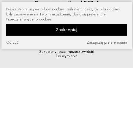
Darmowa wysyłka od 250 zł
Nasza strona używa plików cookies. Jeśli nie chcesz, by pliki cookies
Zamówienia wysyłamy przez 5 dni
były zapisywane na Twoim urządzeniu, dostosuj preferencje.
w tygodniu
Przeczytaj więcej o cookies
Zaakceptuj
Odrzuć
Zarządzaj preferencjami
Zakupy bez ryzyka
Zakupiony towar możesz zwrócić
lub wymienić
Szybkie zakupy
Bez rejestracji i skomplikowanych
formularzy
Program lojalnościowy