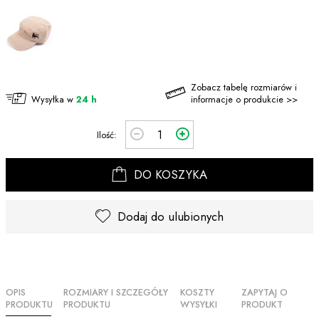
Zobacz tabelę rozmiarów i
Wysyłka w
24 h
informacje o produkcie >>
Ilość:
DO KOSZYKA
Dodaj do ulubionych
OPIS
ROZMIARY I SZCZEGÓŁY
KOSZTY
ZAPYTAJ O
PRODUKTU
PRODUKTU
WYSYŁKI
PRODUKT