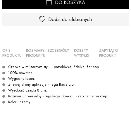
DO KOSZYKA
Dodaj do ulubionych
OPIS
ROZMIARY I SZCZEGÓŁY
KOSZTY
ZAPYTAJ O
PRODUKTU
PRODUKTU
WYSYŁKI
PRODUKT
Czapka w militarnym stylu - patrolówka, fidelka, flat cap.
100% bawełna.
Wygodny fason.
Z lewej strony aplikacja - flaga Rasta Lion.
Wysokość czapki 8 cm.
Rozmiar uniwersalny - regulacja obwodu - zapinanie na rzep.
Kolor - czarny.