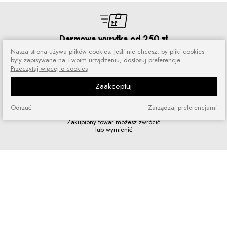
Darmowa wysyłka od 250 zł
Zamówienia wysyłamy przez 5 dni
Nasza strona używa plików cookies. Jeśli nie chcesz, by pliki cookies
w tygodniu
były zapisywane na Twoim urządzeniu, dostosuj preferencje.
Przeczytaj więcej o cookies
Zaakceptuj
Odrzuć
Zarządzaj preferencjami
Zakupy bez ryzyka
Zakupiony towar możesz zwrócić
lub wymienić
Szybkie zakupy
Bez rejestracji i skomplikowanych
formularzy