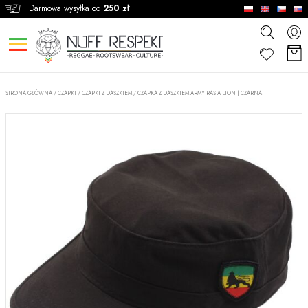
Darmowa wysyłka od
250 zł
STRONA GŁÓWNA
/
CZAPKI
/
CZAPKI Z DASZKIEM
/
CZAPKA Z DASZKIEM ARMY RASTA LION | CZARNA