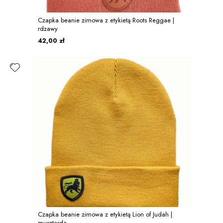
Czapka beanie zimowa z etykietą Roots Reggae |
rdzawy
42,00 zł
Czapka beanie zimowa z etykietą Lion of Judah |
musztarda