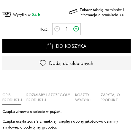
Zobacz tabelę rozmiarów i
Wysyłka w
24 h
informacje o produkcie >>
Ilość:
DO KOSZYKA
Dodaj do ulubionych
OPIS
ROZMIARY I SZCZEGÓŁY
KOSZTY
ZAPYTAJ O
PRODUKTU
PRODUKTU
WYSYŁKI
PRODUKT
Czapka zimowa o splocie w prążek.
Czapka uszyta została z miękkiej, ciepłej i dobrej jakościowo dzianiny
akrylowej, o podwójnej grubości.