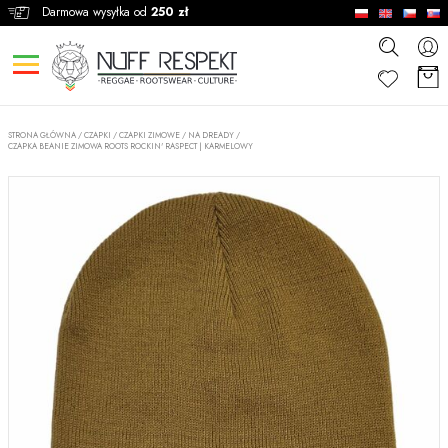
Darmowa wysyłka od
250 zł
STRONA GŁÓWNA
/
CZAPKI
/
CZAPKI ZIMOWE / NA DREADY
/
CZAPKA BEANIE ZIMOWA ROOTS ROCKIN' RASPECT | KARMELOWY