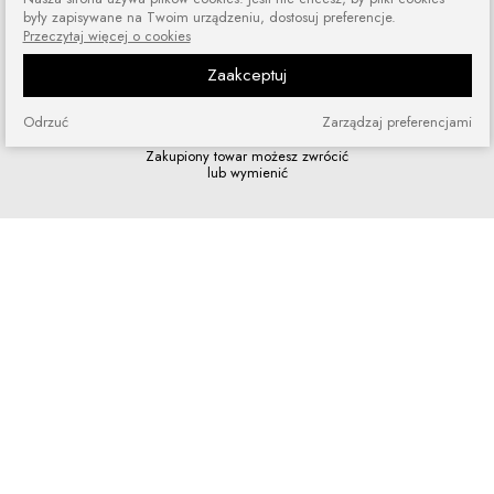
Zamówienia wysyłamy przez 5 dni
były zapisywane na Twoim urządzeniu, dostosuj preferencje.
w tygodniu
Przeczytaj więcej o cookies
Zaakceptuj
Odrzuć
Zarządzaj preferencjami
Zakupy bez ryzyka
Zakupiony towar możesz zwrócić
lub wymienić
Szybkie zakupy
Bez rejestracji i skomplikowanych
formularzy
Program lojalnościowy
Dołącz do grona naszych stałych
klientów i korzystaj z rabatów