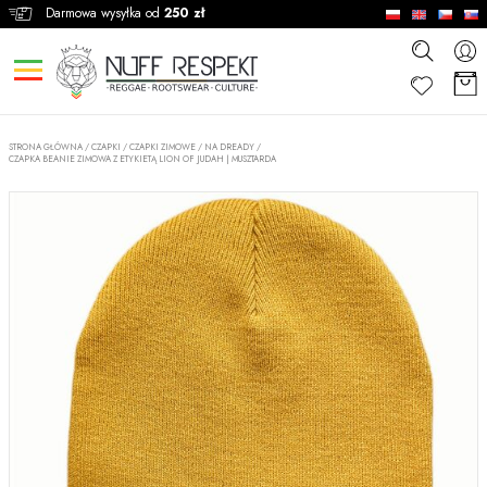
Darmowa wysyłka od
250 zł
STRONA GŁÓWNA
/
CZAPKI
/
CZAPKI ZIMOWE / NA DREADY
/
CZAPKA BEANIE ZIMOWA Z ETYKIETĄ LION OF JUDAH | MUSZTARDA