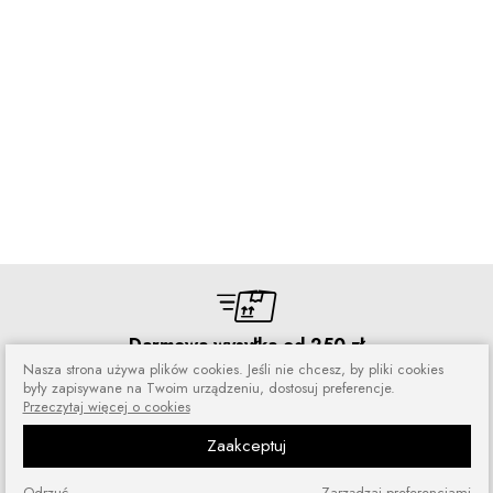
Darmowa wysyłka od 250 zł
Nasza strona używa plików cookies. Jeśli nie chcesz, by pliki cookies
Zamówienia wysyłamy przez 5 dni
były zapisywane na Twoim urządzeniu, dostosuj preferencje.
w tygodniu
Przeczytaj więcej o cookies
Zaakceptuj
Odrzuć
Zarządzaj preferencjami