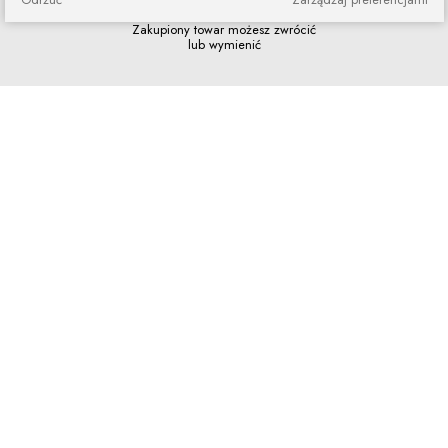
Zakupy bez ryzyka
Zakupiony towar możesz zwrócić
lub wymienić
Szybkie zakupy
Bez rejestracji i skomplikowanych
formularzy
Program lojalnościowy
Dołącz do grona naszych stałych
klientów i korzystaj z rabatów