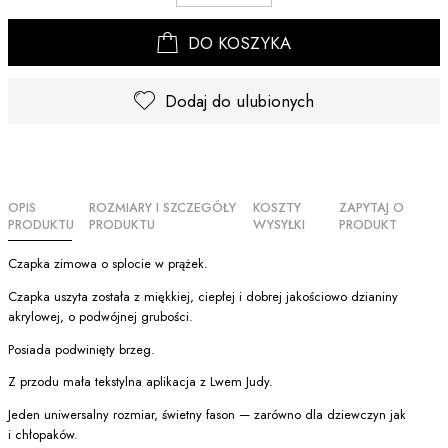
DO KOSZYKA
Dodaj do ulubionych
OPIS
ROZMIARY I SZCZEGÓŁY
KOSZTY
ZAPYTAJ O
PRODUKTU
PRODUKTU
WYSYŁKI
PRODUKT
Czapka zimowa o splocie w prążek.
Czapka uszyta została z miękkiej, ciepłej i dobrej jakościowo dzianiny
akrylowej, o podwójnej grubości.
Posiada podwinięty brzeg.
Z przodu mała tekstylna aplikacja z Lwem Judy.
Jeden uniwersalny rozmiar, świetny fason — zarówno dla dziewczyn jak
i chłopaków.