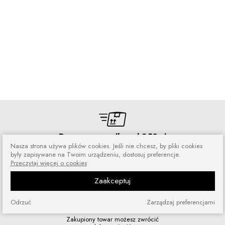
Darmowa wysyłka od 250 zł
Nasza strona używa plików cookies. Jeśli nie chcesz, by pliki cookies
Zamówienia wysyłamy przez 5 dni
były zapisywane na Twoim urządzeniu, dostosuj preferencje.
w tygodniu
Przeczytaj więcej o cookies
Zaakceptuj
Odrzuć
Zarządzaj preferencjami
Zakupy bez ryzyka
Zakupiony towar możesz zwrócić