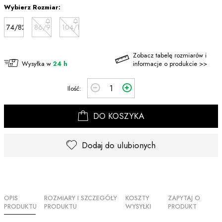
Wybierz Rozmiar:
74/82
86/98
104/116
Zobacz tabelę rozmiarów i
Wysyłka w
24 h
informacje o produkcie >>
Ilość:
DO KOSZYKA
Dodaj do ulubionych
OPIS
ROZMIARY I SZCZEGÓŁY
KOSZTY
ZAPYTAJ O
PRODUKTU
PRODUKTU
WYSYŁKI
PRODUKT