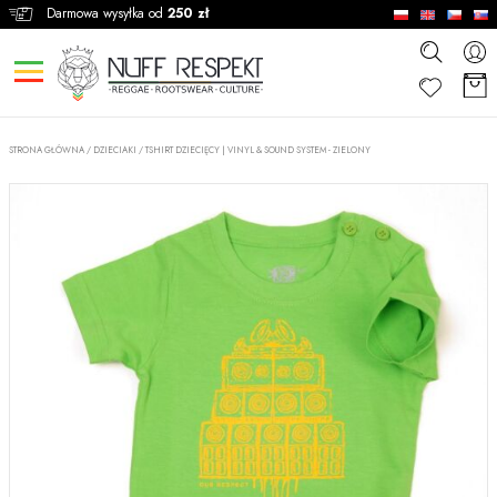
Darmowa wysyłka od
250 zł
STRONA GŁÓWNA
/
DZIECIAKI
/
TSHIRT DZIECIĘCY | VINYL & SOUND SYSTEM - ZIELONY