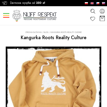
Darmowa wysyłka od
250 zł
STRONA GŁÓWNA
/
BLOG
/
KANGURKA ROOTS REALITY CULTURE
Kangurka Roots Reality Culture