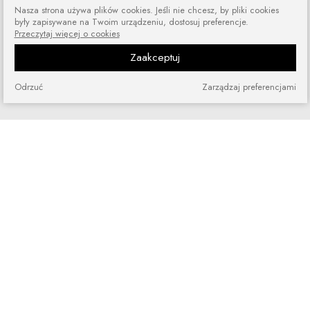
Nasza strona używa plików cookies. Jeśli nie chcesz, by pliki cookies
były zapisywane na Twoim urządzeniu, dostosuj preferencje.
Przeczytaj więcej o cookies
Zaakceptuj
Zakupy bez ryzyka
Zakupiony towar możesz zwrócić
Odrzuć
Zarządzaj preferencjami
lub wymienić
Szybkie zakupy
Bez rejestracji i skomplikowanych
formularzy
Program lojalnościowy
Dołącz do grona naszych stałych
klientów i korzystaj z rabatów