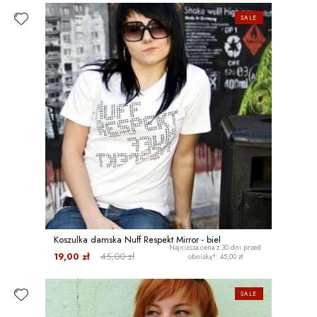
SALE
Koszulka damska Nuff Respekt Mirror - biel
Najniższa cena z 30 dni przed
19,00 zł
45,00 zł
obniżką*: 45,00 zł
SALE