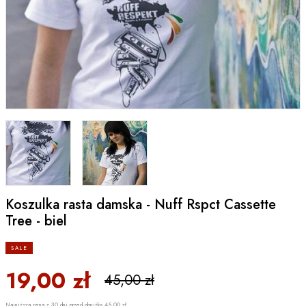
Koszulka rasta damska - Nuff Rspct Cassette
Tree - biel
SALE
19,00 zł
45,00 zł
Najniższa cena z 30 dni przed obniżką 45,00 zł