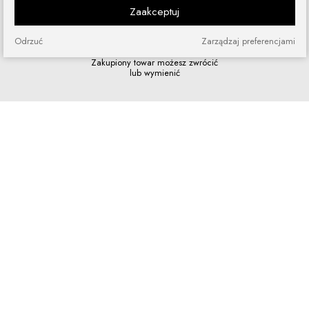
Zaakceptuj
Odrzuć
Zarządzaj preferencjami
Zakupy bez ryzyka
Zakupiony towar możesz zwrócić
lub wymienić
Szybkie zakupy
Bez rejestracji i skomplikowanych
formularzy
Program lojalnościowy
Dołącz do grona naszych stałych
klientów i korzystaj z rabatów