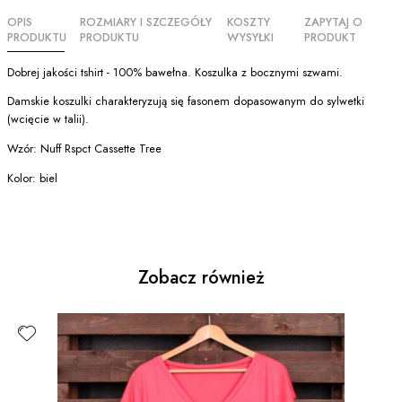
OPIS
ROZMIARY I SZCZEGÓŁY
KOSZTY
ZAPYTAJ O
PRODUKTU
PRODUKTU
WYSYŁKI
PRODUKT
Dobrej jakości tshirt - 100% bawełna. Koszulka z bocznymi szwami.
Damskie koszulki charakteryzują się fasonem dopasowanym do sylwetki
(wcięcie w talii).
Wzór: Nuff Rspct Cassette Tree
Kolor: biel
Zobacz również