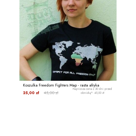
Koszulka Freedom Fighters Map - rasta afryka
Najniższa cena z 30 dni przed
25,00 zł
45,00 zł
obniżką*: 45,00 zł