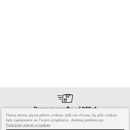
Darmowa wysyłka od 250 zł
Nasza strona używa plików cookies. Jeśli nie chcesz, by pliki cookies
Zamówienia wysyłamy przez 5 dni
były zapisywane na Twoim urządzeniu, dostosuj preferencje.
w tygodniu
Przeczytaj więcej o cookies