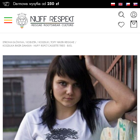
Darmowa wysyłka od
250 zł
STRONA GŁÓWNA
/
KOBIETA
/
KOSZULKI, TOPY RASTA REGGAE
/
KOSZULKA RASTA DAMSKA - NUFF RSPCT CASSETTE TREE - BIEL