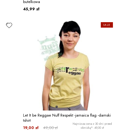
butelkowa
45,99 zł
SALE
Let It be Reggae Nuff Respekt -jamaica flag -damski
tshirt
Najniższa cena z 30 dni przed
19,00 zł
49,00 zł
obniżką*: 49,00 zł