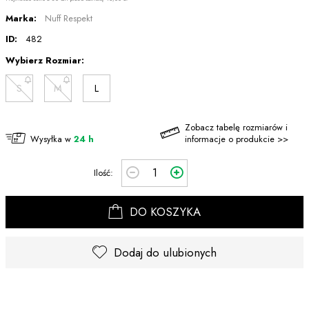
Marka:
Nuff Respekt
ID:
482
Wybierz Rozmiar:
S
M
L
Zobacz tabelę rozmiarów i
Wysyłka w
24 h
informacje o produkcie >>
Ilość:
DO KOSZYKA
Dodaj do ulubionych