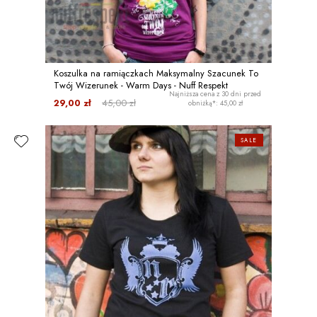
Koszulka na ramiączkach Maksymalny Szacunek To
Twój Wizerunek - Warm Days - Nuff Respekt
Najniższa cena z 30 dni przed
29,00 zł
45,00 zł
obniżką*: 45,00 zł
SALE