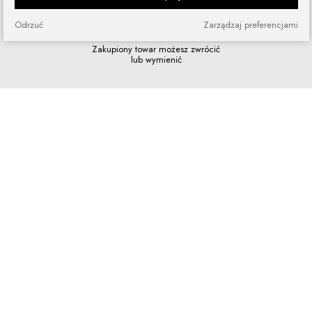
Odrzuć
Zarządzaj preferencjami
Zakupy bez ryzyka
Zakupiony towar możesz zwrócić
lub wymienić
Szybkie zakupy
Bez rejestracji i skomplikowanych
formularzy
Program lojalnościowy
Dołącz do grona naszych stałych
klientów i korzystaj z rabatów