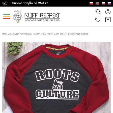
Darmowa wysyłka od
250 zł
STRONA GŁÓWNA
/
MĘŻCZYZNA
/
BLUZY
/
KLASYCZNA BLUZA REGLAN | ROOTS AND CULTURE