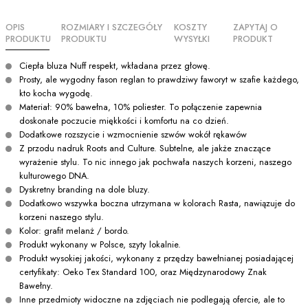
OPIS
ROZMIARY I SZCZEGÓŁY
KOSZTY
ZAPYTAJ O
PRODUKTU
PRODUKTU
WYSYŁKI
PRODUKT
Ciepła bluza Nuff respekt, wkładana przez głowę.
Prosty, ale wygodny fason reglan to prawdziwy faworyt w szafie każdego,
kto kocha wygodę.
Materiał: 90% bawełna, 10% poliester. To połączenie zapewnia
doskonałe poczucie miękkości i komfortu na co dzień.
Dodatkowe rozszycie i wzmocnienie szwów wokół rękawów
Z przodu nadruk Roots and Culture. Subtelne, ale jakże znaczące
wyrażenie stylu. To nic innego jak pochwała naszych korzeni, naszego
kulturowego DNA.
Dyskretny branding na dole bluzy.
Dodatkowo wszywka boczna utrzymana w kolorach Rasta, nawiązuje do
korzeni naszego stylu.
Kolor: grafit melanż / bordo.
Produkt wykonany w Polsce, szyty lokalnie.
Produkt wysokiej jakości, wykonany z przędzy bawełnianej posiadającej
certyfikaty: Oeko Tex Standard 100, oraz Międzynarodowy Znak
Bawełny.
Inne przedmioty widoczne na zdjęciach nie podlegają ofercie, ale to