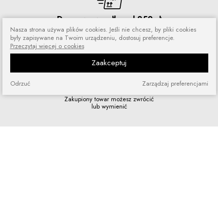
Darmowa wysyłka od 250 zł
Nasza strona używa plików cookies. Jeśli nie chcesz, by pliki cookies
Zamówienia wysyłamy przez 5 dni
były zapisywane na Twoim urządzeniu, dostosuj preferencje.
w tygodniu
Przeczytaj więcej o cookies
Zaakceptuj
Odrzuć
Zarządzaj preferencjami
Zakupy bez ryzyka
Zakupiony towar możesz zwrócić
lub wymienić
Szybkie zakupy
Bez rejestracji i skomplikowanych
formularzy