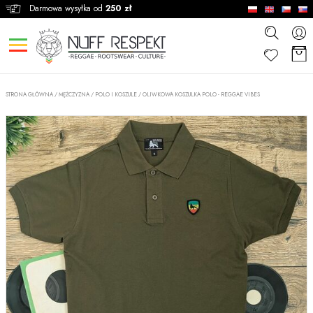
Darmowa wysyłka od
250 zł
STRONA GŁÓWNA
/
MĘŻCZYZNA
/
POLO I KOSZULE
/
OLIWKOWA KOSZULKA POLO - REGGAE VIBES