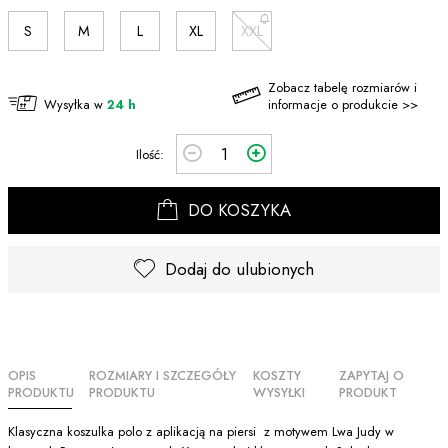
S
M
L
XL
XXL
Zobacz tabelę rozmiarów i
Wysyłka w
24 h
informacje o produkcie >>
Ilość:
DO KOSZYKA
Dodaj do ulubionych
OPIS
ROZMIARY I SZCZEGÓŁY
KOSZTY
ZAPYTAJ O
PRODUKTU
PRODUKTU
WYSYŁKI
PRODUKT
Klasyczna koszulka polo z aplikacją na piersi z motywem Lwa Judy w