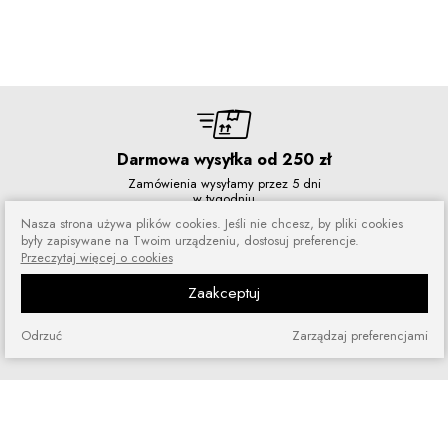
Darmowa wysyłka od 250 zł
Zamówienia wysyłamy przez 5 dni
w tygodniu
Nasza strona używa plików cookies. Jeśli nie chcesz, by pliki cookies
były zapisywane na Twoim urządzeniu, dostosuj preferencje.
Przeczytaj więcej o cookies
Zaakceptuj
Zakupy bez ryzyka
Zakupiony towar możesz zwrócić
Odrzuć
Zarządzaj preferencjami
lub wymienić
Szybkie zakupy