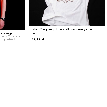
Tshirt Conquering Lion shall break every chain -
3 - orange
biały
 cena z 30 dni przed
59,99 zł
iżką*: 69,00 zł