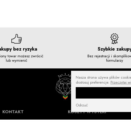
akupy bez ryzyka
Szybkie zakup
iony towar możesz zwrócić
Bez rejestracji i skomplik
lub wymienić
formularzy
Nasza strona używa plików cookies
dostosuj preferencje.
Przeczytaj w
Odrzuć
KONTAKT
KOSZTY WYSYŁKI
NuffRespekt.com
Darmowa wysyłka od
250 zł
Warszawska 3/1, 42-202 Częstochowa