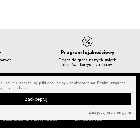
y
Program lojalnościowy
owanych
Dołącz do grona naszych stałych
klientów i korzystaj z rabatów
. Jeśli nie chcesz, by pliki cookies były zapisywane na Twoim urządzeniu,
ięcej o cookies
Zaakceptuj
Zarządzaj preferencjami
BEZPIECZNE PŁATNOŚCI
NEWSLETTER
ZNAJDŹ NAS NA: