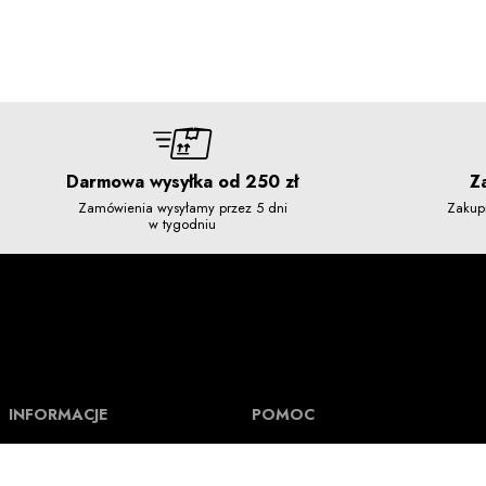
Darmowa wysyłka od 250 zł
Z
Zamówienia wysyłamy przez 5 dni
Zakup
w tygodniu
INFORMACJE
POMOC
O Nuff Respekt
Pomoc i FAQ
Regulamin
Formy płatności i Numer rachunku