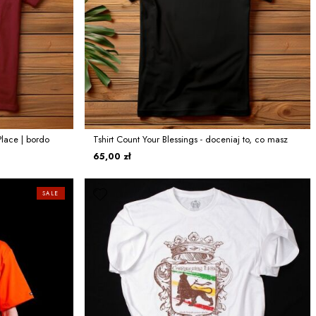
Place | bordo
Tshirt Count Your Blessings - doceniaj to, co masz
65,00 zł
SALE