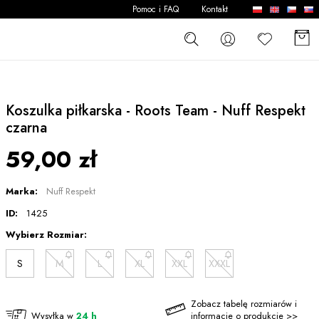
Pomoc i FAQ
Kontakt
Koszulka piłkarska - Roots Team - Nuff Respekt
czarna
59,00 zł
Marka:
Nuff Respekt
ID:
1425
Wybierz Rozmiar:
S
M
L
XL
XXL
XXXL
Zobacz tabelę rozmiarów i
Wysyłka w
24 h
informacje o produkcie >>