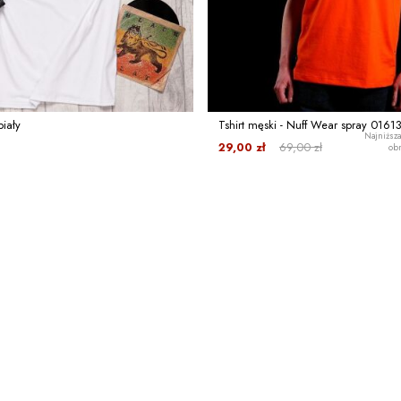
biały
Tshirt męski - Nuff Wear spray 0161
Najniższa
29,00 zł
69,00 zł
obn