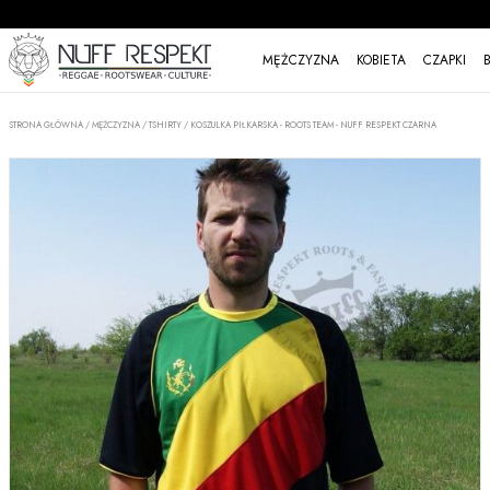
MĘŻCZYZNA
KOBIETA
CZAPKI
STRONA GŁÓWNA
/
MĘŻCZYZNA
/
TSHIRTY
/
KOSZULKA PIŁKARSKA - ROOTS TEAM - NUFF RESPEKT CZARNA