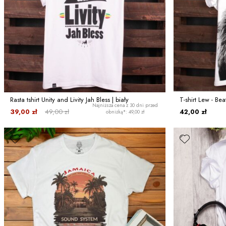
Rasta tshirt Unity and Livity Jah Bless | biały
T-shirt Lew - Beat
Najniższa cena z 30 dni przed
39,00 zł
49,00 zł
42,00 zł
obniżką*: 49,00 zł