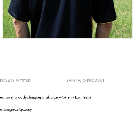
KOSZTY WYSYŁKI
ZAPYTAJ O PRODUKT
estrowej o oddychającej strukturze włókien - tzw. łezka
u ściągacz łączony