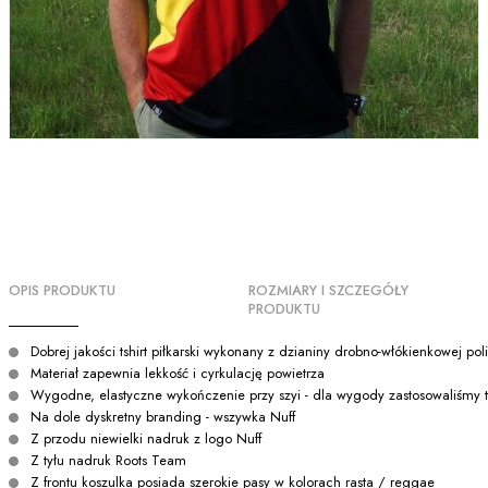
OPIS PRODUKTU
ROZMIARY I SZCZEGÓŁY
PRODUKTU
Dobrej jakości tshirt piłkarski wykonany z dzianiny drobno-włókienkowej poli
Materiał zapewnia lekkość i cyrkulację powietrza
Wygodne, elastyczne wykończenie przy szyi - dla wygody zastosowaliśmy t
Na dole dyskretny branding - wszywka Nuff
Z przodu niewielki nadruk z logo Nuff
Z tyłu nadruk Roots Team
Z frontu koszulka posiada szerokie pasy w kolorach rasta / reggae