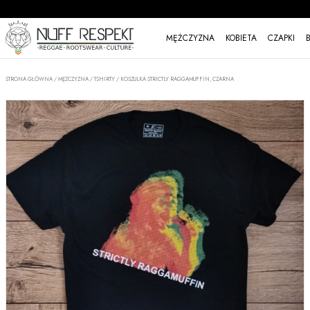
MĘŻCZYZNA
KOBIETA
CZAPKI
STRONA GŁÓWNA
/
MĘŻCZYZNA
/
TSHIRTY
/
KOSZULKA STRICTLY RAGGAMUFFIN, CZARNA