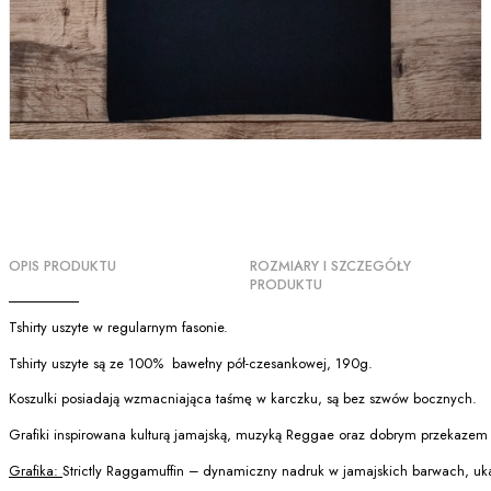
OPIS PRODUKTU
ROZMIARY I SZCZEGÓŁY
PRODUKTU
Tshirty uszyte w regularnym fasonie.
Tshirty uszyte są ze 100% bawełny pół-czesankowej, 190g.
Koszulki posiadają wzmacniająca taśmę w karczku, są bez szwów bocznych.
Grafiki inspirowana kulturą jamajską, muzyką Reggae oraz dobrym przekazem 
Grafika:
Strictly Raggamuffin – dynamiczny nadruk w jamajskich barwach, uk