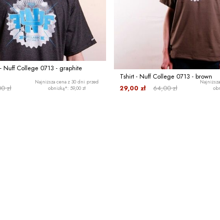
- Nuff College 0713 - graphite
Tshirt - Nuff College 0713 - brown
Najniższa cena z 30 dni przed
Najniższa
0 zł
29,00 zł
64,00 zł
obniżką*: 59,00 zł
obn