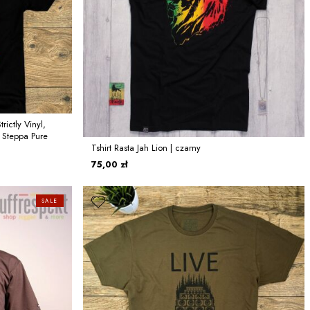
trictly Vinyl,
al Steppa Pure
Tshirt Rasta Jah Lion | czarny
75,00 zł
SALE