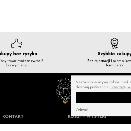
akupy bez ryzyka
Szybkie zakup
iony towar możesz zwrócić
Bez rejestracji i skomplik
lub wymienić
formularzy
Nasza strona używa plików cookies
dostosuj preferencje.
Przeczytaj w
Odrzuć
KONTAKT
KOSZTY WYSYŁKI
NuffRespekt.com
Darmowa wysyłka od
250 zł