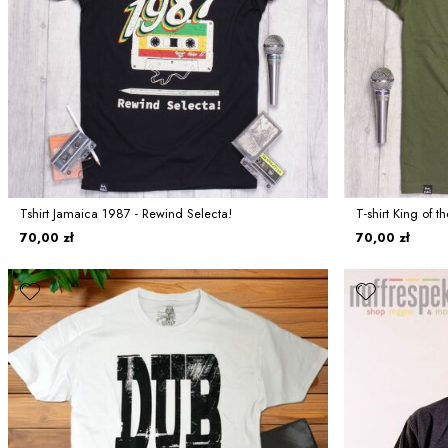
Tshirt Jamaica 1987 - Rewind Selecta!
T-shirt King of t
70,00 zł
70,00 zł