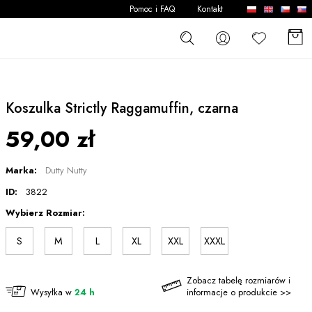
Pomoc i FAQ
Kontakt
Koszulka Strictly Raggamuffin, czarna
59,00 zł
Marka:
Dutty Nutty
ID:
3822
Wybierz Rozmiar:
S
M
L
XL
XXL
XXXL
Zobacz tabelę rozmiarów i
Wysyłka w
24 h
informacje o produkcie >>