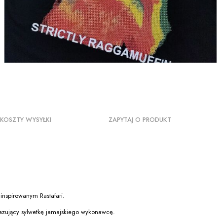
KOSZTY WYSYŁKI
ZAPYTAJ O PRODUKT
inspirowanym Rastafari.
azujący sylwetkę jamajskiego wykonawcę.