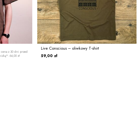
Live Conscious – oliwkowy T-shirt
 cena z 30 dni przed
59,00 zł
iżką*: 64,00 zł