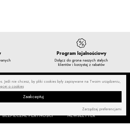
y
Program lojalnościowy
owanych
Dołącz do grona naszych stałych
klientów i korzystaj z rabatów
. Jeśli nie chcesz, by pliki cookies były zapisywane na Twoim urządzeniu,
ięcej o cookies
Zaakceptuj
Zarządzaj preferencjami
BEZPIECZNE PŁATNOŚCI
NEWSLETTER
ZNAJDŹ NAS NA: