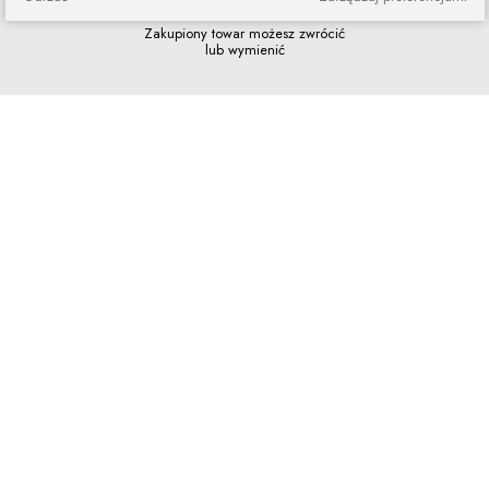
Zakupy bez ryzyka
Zakupiony towar możesz zwrócić
lub wymienić
Szybkie zakupy
Bez rejestracji i skomplikowanych
formularzy
Program lojalnościowy
Dołącz do grona naszych stałych
klientów i korzystaj z rabatów