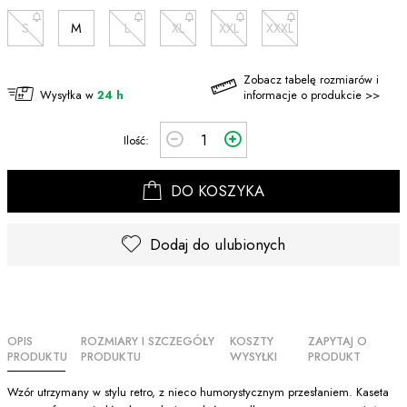
S
M
L
XL
XXL
XXXL
Zobacz tabelę rozmiarów i
Wysyłka w
24 h
informacje o produkcie >>
Ilość:
DO KOSZYKA
Dodaj do ulubionych
OPIS
ROZMIARY I SZCZEGÓŁY
KOSZTY
ZAPYTAJ O
PRODUKTU
PRODUKTU
WYSYŁKI
PRODUKT
Wzór utrzymany w stylu retro, z nieco humorystycznym przesłaniem. Kaseta