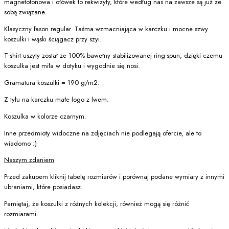
magnetofonowa i ołówek to rekwizyty, które według nas na zawsze są już ze
sobą związane.
Klasyczny fason regular. Taśma wzmacniająca w karczku i mocne szwy
koszulki i wąski ściągacz przy szyi.
T-shirt uszyty został ze 100% bawełny stabilizowanej ring-spun, dzięki czemu
koszulka jest miła w dotyku i wygodnie się nosi.
Gramatura koszulki = 190 g/m2.
Z tyłu na karczku małe logo z lwem.
Koszulka w kolorze czarnym.
Inne przedmioty widoczne na zdjęciach nie podlegają ofercie, ale to
wiadomo :)
Naszym zdaniem
Przed zakupem kliknij tabelę rozmiarów i porównaj podane wymiary z innymi
ubraniami, które posiadasz.
Pamiętaj, że koszulki z różnych kolekcji, również mogą się różnić
rozmiarami.