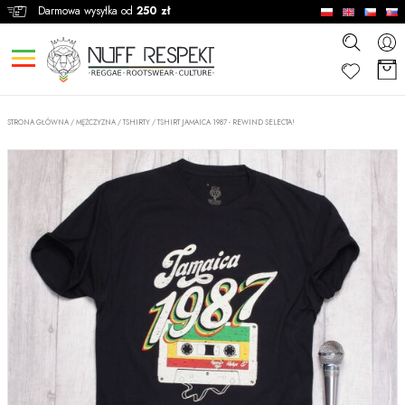
Darmowa wysyłka od
250 zł
STRONA GŁÓWNA
/
MĘŻCZYZNA
/
TSHIRTY
/
TSHIRT JAMAICA 1987 - REWIND SELECTA!