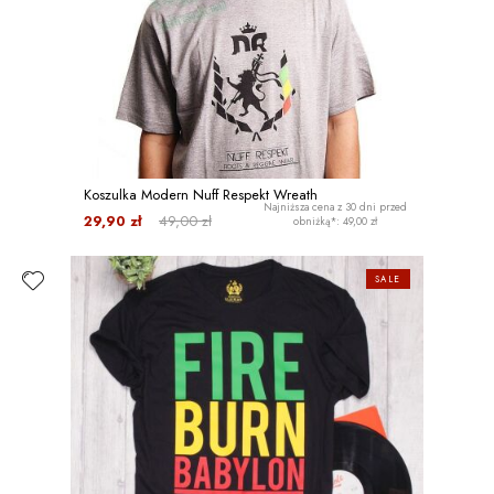
Koszulka Modern Nuff Respekt Wreath
Najniższa cena z 30 dni przed
29,90 zł
49,00 zł
obniżką*: 49,00 zł
SALE