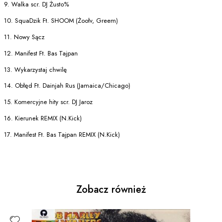
9. Walka scr. DJ Żusto%
10. SquaDzik Ft. SHOOM (Żoołv, Greem)
11. Nowy Sącz
12. Manifest Ft. Bas Tajpan
13. Wykarzystaj chwilę
14. Obłęd Ft. Dainjah Rus (Jamaica/Chicago)
15. Komercyjne hity scr. DJ Jaroz
16. Kierunek REMIX (N.Kick)
17. Manifest Ft. Bas Tajpan REMIX (N.Kick)
Zobacz również