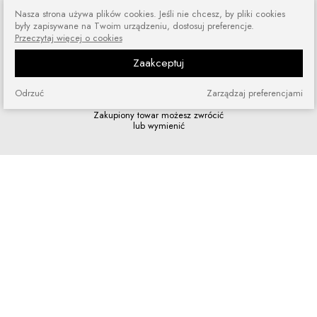
Nasza strona używa plików cookies. Jeśli nie chcesz, by pliki cookies
Zamówienia wysyłamy przez 5 dni
były zapisywane na Twoim urządzeniu, dostosuj preferencje.
w tygodniu
Przeczytaj więcej o cookies
Zaakceptuj
Odrzuć
Zarządzaj preferencjami
Zakupy bez ryzyka
Zakupiony towar możesz zwrócić
lub wymienić
Szybkie zakupy
Bez rejestracji i skomplikowanych
formularzy
Program lojalnościowy
Dołącz do grona naszych stałych