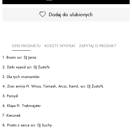
Dodaj do ulubionych
OPIS PRODUKTU
KOSZTY WYSYŁKI
ZAPYTAJ O PRODUKT
1. Boom scr. DJ Jaroz
2. Dziki wjazd scr. DJ Żusto%
3. Dla tych momentów
4. Zion armia Ft. Wirus, Tomash, Arczi, Kamil, scr. DJ Żusto%
5. Pomyśl
6. Klaps Ft. Trakmajster
7. Kierunek
8. Prosto z serca scr. DJ Suchy