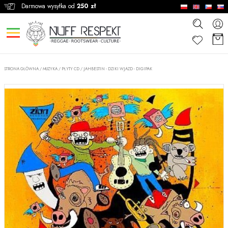
Darmowa wysyłka od
250 zł
STRONA GŁÓWNA
/
MUZYKA
/
PŁYTY CD
/
JAHBESTIN - DZIKI WJAZD - DIGIPAK