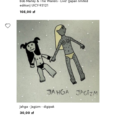
Bob Marley & The Wailers - Live! (Japan limited
edition) UICY-93121
105,00 zł
Jahga - Jagizm - digipak
30,00 zł