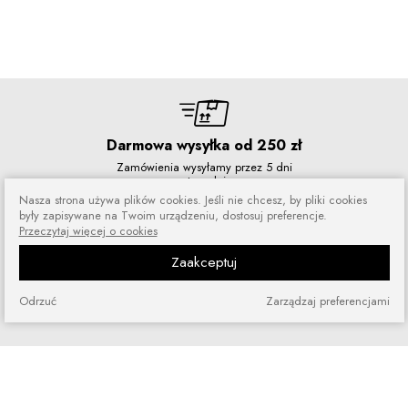
Darmowa wysyłka od 250 zł
Zamówienia wysyłamy przez 5 dni
w tygodniu
Nasza strona używa plików cookies. Jeśli nie chcesz, by pliki cookies
były zapisywane na Twoim urządzeniu, dostosuj preferencje.
Przeczytaj więcej o cookies
Zaakceptuj
Zakupy bez ryzyka
Zakupiony towar możesz zwrócić
Odrzuć
Zarządzaj preferencjami
lub wymienić
Szybkie zakupy