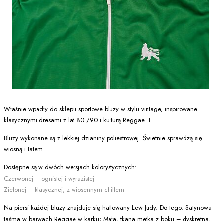
Właśnie wpadły do sklepu sportowe bluzy w stylu vintage, inspirowane
klasycznymi dresami z lat 80./90 i kulturą Reggae. T
Bluzy wykonane są z lekkiej dzianiny poliestrowej. Świetnie sprawdzą się
wiosną i latem.
Dostępne są w dwóch wersjach kolorystycznych:
Czerwonej – ognistej i wyrazistej
Zielonej – klasycznej, z wiosennym chillem
Na piersi każdej bluzy znajduje się haftowany Lew Judy. Do tego: Satynowa
taśma w barwach Reggae w karku; Mała, tkana metka z boku – dyskretna,