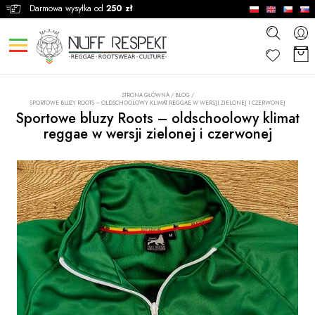
Darmowa wysyłka od
250 zł
STRONA GŁÓWNA
/
BLOG
/
SPORTOWE BLUZY ROOTS – OLDSCHOOLOWY KLIMAT REGGAE W WERSJI ZIELONEJ I CZERWONEJ
Sportowe bluzy Roots – oldschoolowy klimat
reggae w wersji zielonej i czerwonej