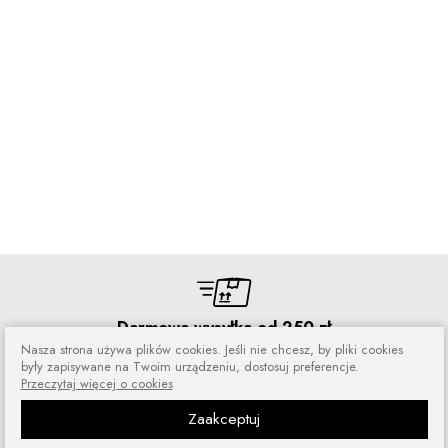
Darmowa wysyłka od 250 zł
Nasza strona używa plików cookies. Jeśli nie chcesz, by pliki cookies
Zamówienia wysyłamy przez 5 dni
były zapisywane na Twoim urządzeniu, dostosuj preferencje.
w tygodniu
Przeczytaj więcej o cookies
Zaakceptuj