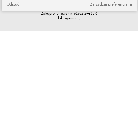
Odrzuć
Zarządzaj preferencjami
Zakupy bez ryzyka
Zakupiony towar możesz zwrócić
lub wymienić
Szybkie zakupy
Bez rejestracji i skomplikowanych
formularzy
Program lojalnościowy
Dołącz do grona naszych stałych
klientów i korzystaj z rabatów