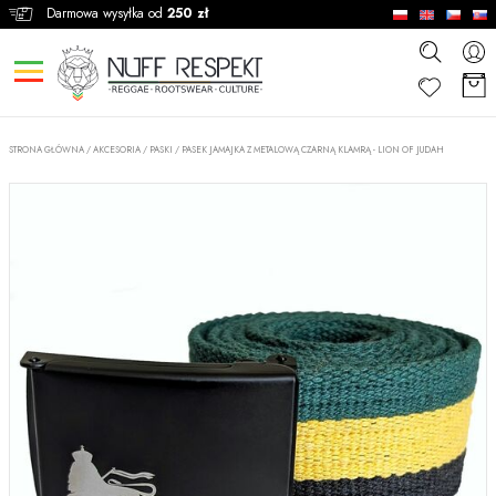
Darmowa wysyłka od
250 zł
STRONA GŁÓWNA
/
AKCESORIA
/
PASKI
/
PASEK JAMAJKA Z METALOWĄ CZARNĄ KLAMRĄ - LION OF JUDAH