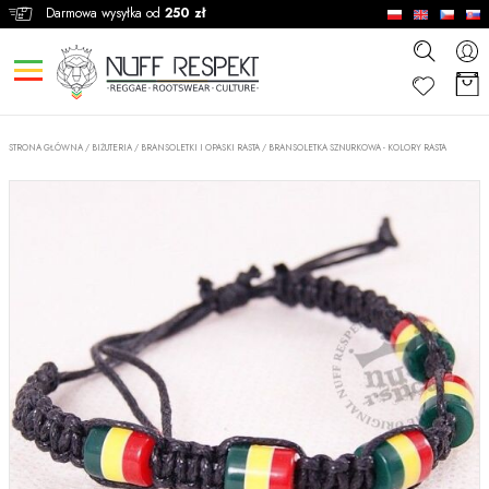
Darmowa wysyłka od
250 zł
STRONA GŁÓWNA
/
BIŻUTERIA
/
BRANSOLETKI I OPASKI RASTA
/
BRANSOLETKA SZNURKOWA - KOLORY RASTA