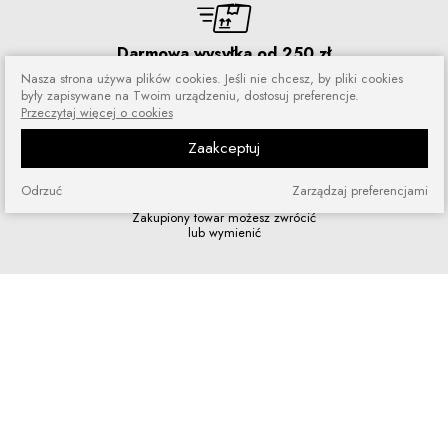
Darmowa wysyłka od 250 zł
Zamówienia wysyłamy przez 5 dni
Nasza strona używa plików cookies. Jeśli nie chcesz, by pliki cookies
w tygodniu
były zapisywane na Twoim urządzeniu, dostosuj preferencje.
Przeczytaj więcej o cookies
Zaakceptuj
Odrzuć
Zarządzaj preferencjami
Zakupy bez ryzyka
Zakupiony towar możesz zwrócić
lub wymienić
Szybkie zakupy
Bez rejestracji i skomplikowanych
formularzy