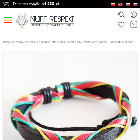
Darmowa wysyłka od
250 zł
STRONA GŁÓWNA
/
BIŻUTERIA
/
BRANSOLETKI I OPASKI RASTA
/
BRANSOLETKA W BARWACH RASTA REGGAE 0322