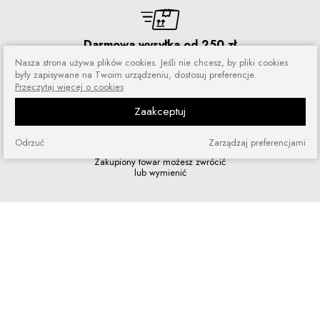
Darmowa wysyłka od 250 zł
Zamówienia wysyłamy przez 5 dni
Nasza strona używa plików cookies. Jeśli nie chcesz, by pliki cookies
w tygodniu
były zapisywane na Twoim urządzeniu, dostosuj preferencje.
Przeczytaj więcej o cookies
Zaakceptuj
Odrzuć
Zarządzaj preferencjami
Zakupy bez ryzyka
Zakupiony towar możesz zwrócić
lub wymienić
Szybkie zakupy
Bez rejestracji i skomplikowanych
formularzy