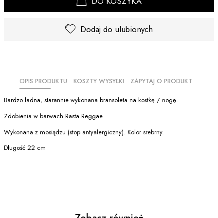
DO KOSZYKA
Dodaj do ulubionych
OPIS PRODUKTU
KOSZTY WYSYŁKI
ZAPYTAJ O PRODUKT
Bardzo ładna, starannie wykonana bransoleta na kostkę / nogę.
Zdobienia w barwach Rasta Reggae.
Wykonana z mosiądzu (stop antyalergiczny). Kolor srebrny.
Długość 22 cm