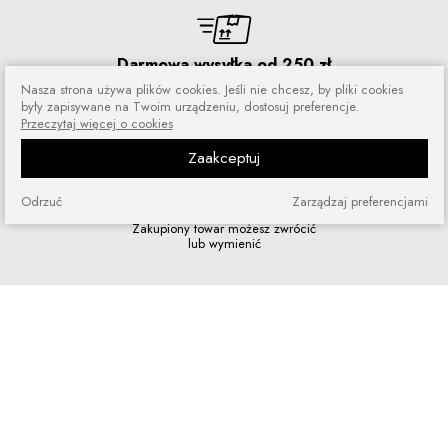
Darmowa wysyłka od 250 zł
Zamówienia wysyłamy przez 5 dni
Nasza strona używa plików cookies. Jeśli nie chcesz, by pliki cookies
w tygodniu
były zapisywane na Twoim urządzeniu, dostosuj preferencje.
Przeczytaj więcej o cookies
Zaakceptuj
Odrzuć
Zarządzaj preferencjami
Zakupy bez ryzyka
Zakupiony towar możesz zwrócić
lub wymienić
Szybkie zakupy
Bez rejestracji i skomplikowanych
formularzy