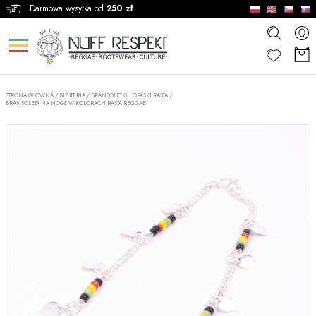
Darmowa wysyłka od
250 zł
STRONA GŁÓWNA
/
BIŻUTERIA
/
BRANSOLETKI I OPASKI RASTA
/
BRANSOLETA NA NOGĘ W KOLORACH RASTA REGGAE