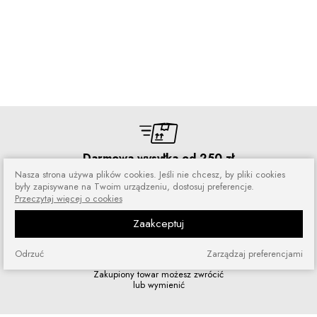
Darmowa wysyłka od 250 zł
Nasza strona używa plików cookies. Jeśli nie chcesz, by pliki cookies
Zamówienia wysyłamy przez 5 dni
w tygodniu
były zapisywane na Twoim urządzeniu, dostosuj preferencje.
Przeczytaj więcej o cookies
Zaakceptuj
Odrzuć
Zarządzaj preferencjami
Zakupy bez ryzyka
Zakupiony towar możesz zwrócić
lub wymienić