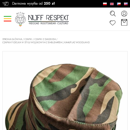
Darmowa wysyłka od
250 zł
STRONA GŁÓWNA
/
CZAPKI
/
CZAPKI Z DASZKIEM
/
CZAPKA FIDELKA W STYLU WOJSKOWYM Z EMBLEMATEM | KAMUFLAŻ WOODLAND