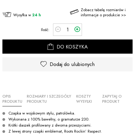
Zobacz tabelę rozmiarów i
Wysyłka w
24 h
informacje o produkcie >>
Ilość:
DO KOSZYKA
Dodaj do ulubionych
OPIS
ROZMIARY I SZCZEGÓŁY
KOSZTY
ZAPYTAJ O
PRODUKTU
PRODUKTU
WYSYŁKI
PRODUKT
Czapka w wojskowym stylu, patrolówka.
Wykonana z 100% bawełny, o gramaturze 230.
Krótki daszek profilowany z dwoma przeszyciami.
Z lewej strony czapki emblemat, Roots Rockin’ Raspect.