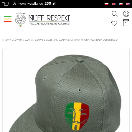
Darmowa wysyłka od
250 zł
STRONA GŁÓWNA
/
CZAPKI
/
CZAPKI Z DASZKIEM
/
CZAPKA SNAPBACK ANONYMOUS RASTA COLOR LOGO