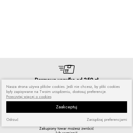
Darmowa wysyłka od 250 zł
Nasza strona używa plików cookies. Jeśli nie chcesz, by pliki cookies
Zamówienia wysyłamy przez 5 dni
w tygodniu
były zapisywane na Twoim urządzeniu, dostosuj preferencje.
Przeczytaj więcej o cookies
Zaakceptuj
Odrzuć
Zarządzaj preferencjami
Zakupy bez ryzyka
Zakupiony towar możesz zwrócić
lub wymienić