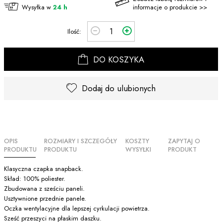
Wysyłka w
24 h
informacje o produkcie >>
Ilość:
DO KOSZYKA
Dodaj do ulubionych
OPIS
ROZMIARY I SZCZEGÓŁY
KOSZTY
ZAPYTAJ O
PRODUKTU
PRODUKTU
WYSYŁKI
PRODUKT
Klasyczna czapka snapback.
Skład: 100% poliester.
Zbudowana z sześciu paneli.
Usztywnione przednie panele.
Oczka wentylacyjne dla lepszej cyrkulacji powietrza.
Sześć przeszyci na płaskim daszku.