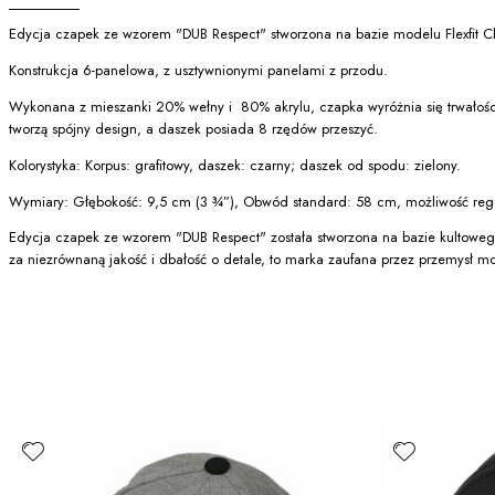
Edycja czapek ze wzorem "DUB Respect" stworzona na bazie modelu Flexfit Cla
Konstrukcja 6-panelowa, z usztywnionymi panelami z przodu.
Wykonana z mieszanki 20% wełny i 80% akrylu, czapka wyróżnia się trwałośc
tworzą spójny design, a daszek posiada 8 rzędów przeszyć.
Kolorystyka: Korpus: grafitowy, daszek: czarny; daszek od spodu: zielony.
Wymiary: Głębokość: 9,5 cm (3 ¾”), Obwód standard: 58 cm, możliwość regu
Edycja czapek ze wzorem "DUB Respect" została stworzona na bazie kultoweg
za niezrównaną jakość i dbałość o detale, to marka zaufana przez przemysł mo