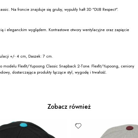
ssic. Na froncie znajduje się gruby, wypukły haft 3D "DUB Respect".
ią i eleganckim wyglądem. Kontrastowe otwory wentylacyjne oraz zapięcie
lacji +/- 4 cm, Daszek: 7 cm.
o modelu Flexfit/Yupoong Classic Snapback 2-Tone. Flexfit/Yupoong, ceniony
dowy, dostarczająca produkty łączące styl, wygodę i trwałość.
Zobacz również