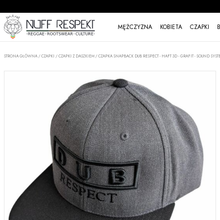
MĘŻCZYZNA
KOBIETA
CZAPKI
STRONA GŁÓWNA
/
CZAPKI
/
CZAPKI Z DASZKIEM
/
CZAPKA SNAPBACK DUB RESPECT - HAFT 3D - GRAFIT - SOUND SYST