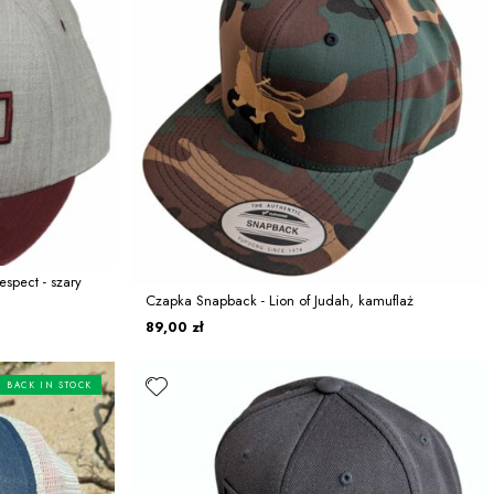
spect - szary
Czapka Snapback - Lion of Judah, kamuflaż
89,00 zł
BACK IN STOCK