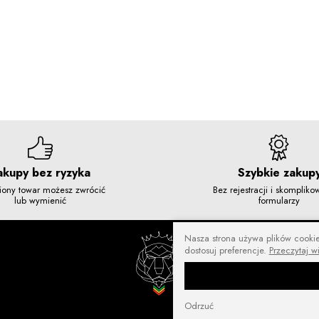
akupy bez ryzyka
Szybkie zakup
iony towar możesz zwrócić
Bez rejestracji i skomplik
lub wymienić
formularzy
Nasza strona używa plików cookies
dostosuj preferencje.
Przeczytaj w
Odrzuć