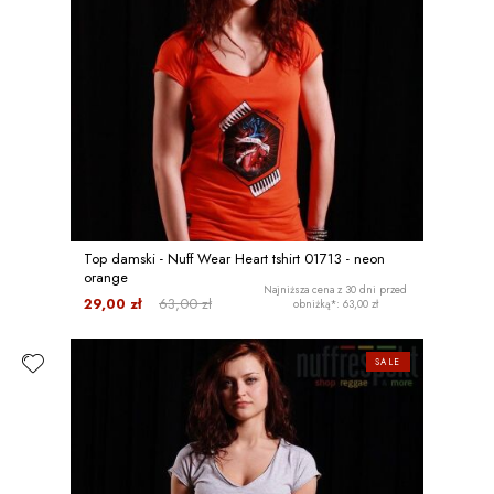
Top damski - Nuff Wear Heart tshirt 01713 - neon
orange
Najniższa cena z 30 dni przed
29,00 zł
63,00 zł
obniżką*: 63,00 zł
SALE