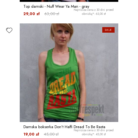
Top damski - Nuff Wear Ya Man - gray
Najniższa cena z 30 dni przed
29,00 zł
63,00 zł
obniżką*: 63,00 zł
SALE
Damska bokserka Don't Haffi Dread To Be Rasta
Najniższa cena z 30 dni przed
19,00 zł
45,00 zł
obniżką*: 45,00 zł