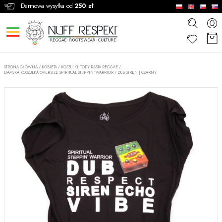
Darmowa wysyłka od
250 zł
STRONA GŁÓWNA
/
KOBIETA
/
KOSZULKI, TOPY RASTA REGGAE
/
DAMSKA KOSZULKA OVERSIZE SPIRITUAL STEPPIN' WARRIOR / DUB SIREN | CZARNY