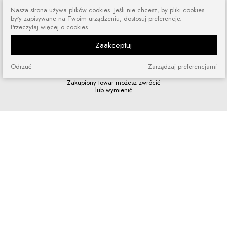
Nasza strona używa plików cookies. Jeśli nie chcesz, by pliki cookies
Zamówienia wysyłamy przez 5 dni
były zapisywane na Twoim urządzeniu, dostosuj preferencje.
w tygodniu
Przeczytaj więcej o cookies
Zaakceptuj
Odrzuć
Zarządzaj preferencjami
Zakupy bez ryzyka
Zakupiony towar możesz zwrócić
lub wymienić
Szybkie zakupy
Bez rejestracji i skomplikowanych
formularzy
Program lojalnościowy
Dołącz do grona naszych stałych