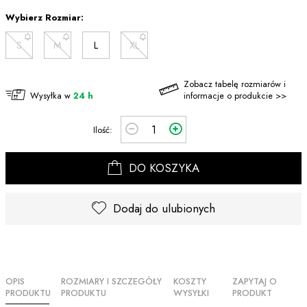
Wybierz Rozmiar:
S
M
L
XL
Zobacz tabelę rozmiarów i
Wysyłka w
24 h
informacje o produkcie >>
Ilość:
DO KOSZYKA
Dodaj do ulubionych
OPIS
ROZMIARY I SZCZEGÓŁY
KOSZTY
ZAPYTAJ O
PRODUKTU
PRODUKTU
WYSYŁKI
PRODUKT