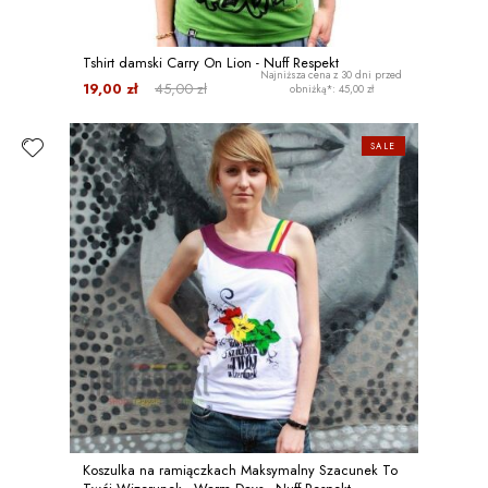
Tshirt damski Carry On Lion - Nuff Respekt
Najniższa cena z 30 dni przed
19,00 zł
45,00 zł
obniżką*: 45,00 zł
SALE
Koszulka na ramiączkach Maksymalny Szacunek To