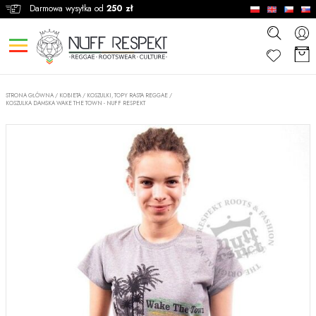
Darmowa wysyłka od
250 zł
STRONA GŁÓWNA
/
KOBIETA
/
KOSZULKI, TOPY RASTA REGGAE
/
KOSZULKA DAMSKA WAKE THE TOWN - NUFF RESPEKT