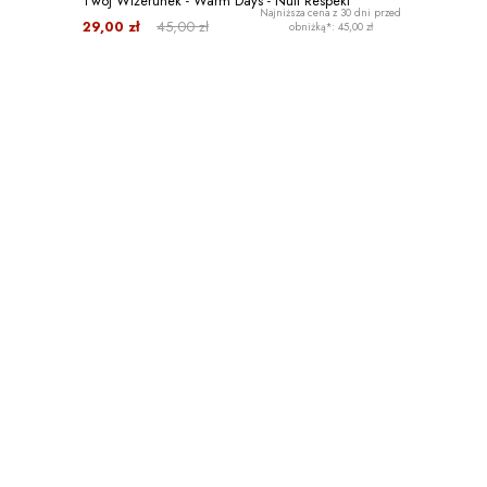
Twój Wizerunek - Warm Days - Nuff Respekt
Najniższa cena z 30 dni przed
29,00 zł
45,00 zł
obniżką*: 45,00 zł