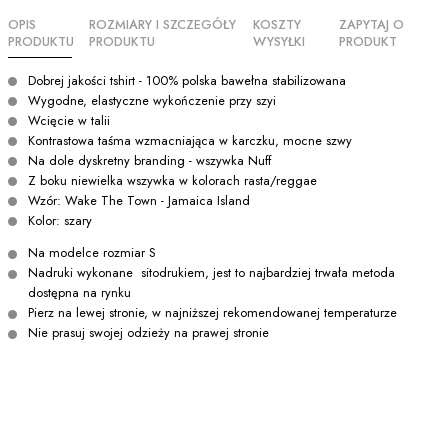
OPIS
ROZMIARY I SZCZEGÓŁY
KOSZTY
ZAPYTAJ O
PRODUKTU
PRODUKTU
WYSYŁKI
PRODUKT
Dobrej jakości tshirt - 100% polska bawełna stabilizowana
Wygodne, elastyczne wykończenie przy szyi
Wcięcie w talii
Kontrastowa taśma wzmacniająca w karczku, mocne szwy
Na dole dyskretny branding - wszywka Nuff
Z boku niewielka wszywka w kolorach rasta/reggae
Wzór: Wake The Town - Jamaica Island
Kolor: szary
Na modelce rozmiar S
Nadruki wykonane sitodrukiem, jest to najbardziej trwała metoda
dostępna na rynku
Pierz na lewej stronie, w najniższej rekomendowanej temperaturze
Nie prasuj swojej odzieży na prawej stronie