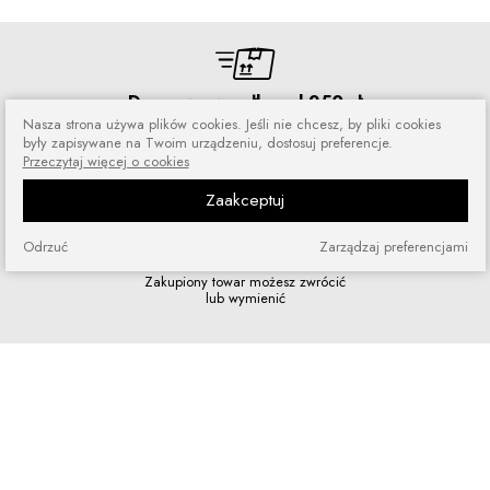
Darmowa wysyłka od 250 zł
Nasza strona używa plików cookies. Jeśli nie chcesz, by pliki cookies
Zamówienia wysyłamy przez 5 dni
były zapisywane na Twoim urządzeniu, dostosuj preferencje.
w tygodniu
Przeczytaj więcej o cookies
Zaakceptuj
Odrzuć
Zarządzaj preferencjami
Zakupy bez ryzyka
Zakupiony towar możesz zwrócić
lub wymienić
Szybkie zakupy
Bez rejestracji i skomplikowanych
formularzy