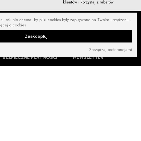
klientów i korzystaj z rabatów
. Jeśli nie chcesz, by pliki cookies były zapisywane na Twoim urządzeniu,
ięcej o cookies
Zaakceptuj
Zarządzaj preferencjami
BEZPIECZNE PŁATNOŚCI
NEWSLETTER
ZNAJDŹ NAS NA: