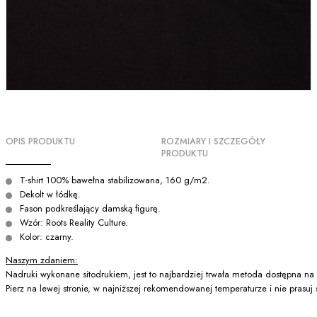
OPIS PRODUKTU
ROZMIARY I SZCZEGÓŁY
PRODUKTU
T-shirt 100% bawełna stabilizowana, 160 g/m2.
Dekolt w łódkę.
Fason podkreślający damską figurę.
Wzór: Roots Reality Culture.
Kolor: czarny.
Naszym zdaniem:
Nadruki wykonane sitodrukiem, jest to najbardziej trwała metoda dostępna na 
Pierz na lewej stronie, w najniższej rekomendowanej temperaturze i nie prasuj 