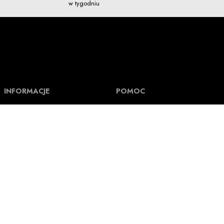
w tygodniu
INFORMACJE
POMOC
O Nuff Respekt
Pomoc i FAQ
Regulamin
Formy płatności i Numer rachunku
Kontakt
Koszt wysyłki i czas realizacji
Polityka prywatności
Jak mierzymy ubrania
Tak powstają nasze ubrania
Status zamówienia
Tak powstają nasze wzory
Wymiana, zwroty i reklamacje
Blog
Program lojalnościowy
Odstąpienie od umowy