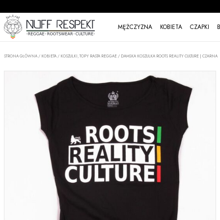
MĘŻCZYZNA
KOBIETA
CZAPKI
STRONA GŁÓWNA
/
KOBIETA
/
KOSZULKI, TOPY RASTA REGGAE
/
DAMSKA KOSZULKA ROOTS REALITY CULTURE | CZARNA