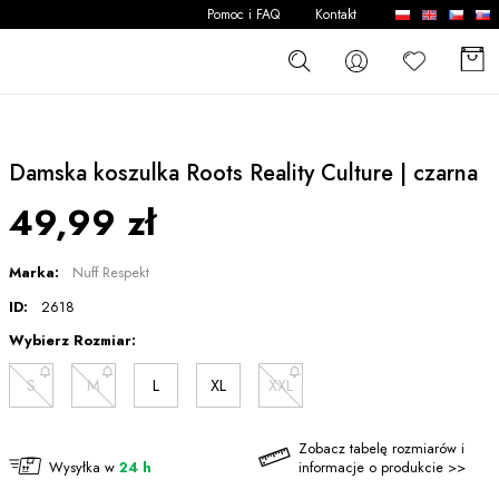
Pomoc i FAQ
Kontakt
Damska koszulka Roots Reality Culture | czarna
49,99 zł
Marka:
Nuff Respekt
ID:
2618
Wybierz Rozmiar:
S
M
L
XL
XXL
Zobacz tabelę rozmiarów i
Wysyłka w
24 h
informacje o produkcie >>