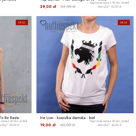
Najniższa cena z 30 dni przed
29,00 zł
63,00 zł
obniżką*: 63,00 zł
SALE
SALE
To Be Rasta
Irie Lion - koszulka damska - biel
 cena z 30 dni przed
Najniższa cena z 30 dni przed
19,00 zł
40,00 zł
iżką*: 45,00 zł
obniżką*: 40,00 zł