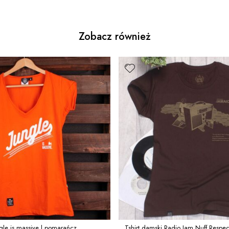
Zobacz również
ngle is massive | pomarańcz
Tshirt damski Radio Jam Nuff Respe