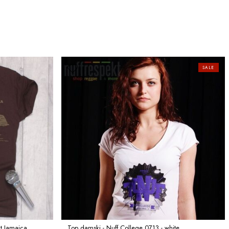
SALE
ct Jamaica
Top damski - Nuff College 0713 - white