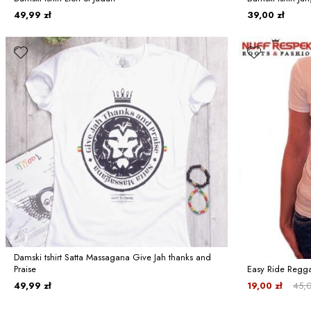
49,99 zł
39,00 zł
Damski tshirt Satta Massagana Give Jah thanks and
Praise
Easy Ride Reggae
49,99 zł
19,00 zł
45,0