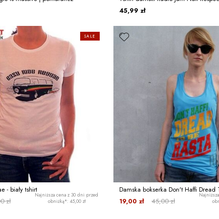
45,99 zł
SALE
 - biały tshirt
Damska bokserka Don't Haffi Dread 
Najniższa cena z 30 dni przed
Najniższa
0 zł
19,00 zł
45,00 zł
obniżką*: 45,00 zł
obn