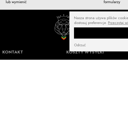
lub wymienić
formularzy
Nasza strona używa plików cookies
dostosuj preferencje.
Przeczytaj w
Odrzuć
KONTAKT
KOSZTY WYSYŁKI
NuffRespekt.com
Darmowa wysyłka od
250 zł
Warszawska 3/1, 42-202 Częstochowa
E-mail:
shop@nuffrespekt.com
Płatność online:
10 zł
Telefon:
887804290
GODZINY PRACY:
Płatność online:
16 zł
Pon - Pt w godz. 8:30-17:00
Magazyn | odbiór zamówień online:
Płatność online:
14 zł
Pon - Pt w godz. 8:30-12:00
Płatność online:
10 zł