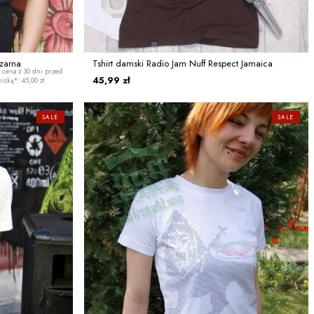
zarna
Tshirt damski Radio Jam Nuff Respect Jamaica
 cena z 30 dni przed
45,99 zł
iżką*: 45,00 zł
SALE
SALE