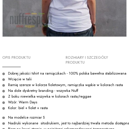
OPIS PRODUKTU
ROZMIARY I SZCZEGÓŁY
PRODUKTU
Dobrej jakości tshirt na ramiączkach - 100% polska bawełna stabilizowana
Wcięcie w talii
Ramię szersze w kolorze fioletowym, ramiączka wąskie w kolorach rasta
Na dole dyskretny branding - wszywka Nuff
Z boku niewielka wszywka w kolorach rasta/reggae
Wzór: Warm Days
Kolor: biel + fiolet + rasta
Na modelce rozmiar S
Nadruki wykonane sitodrukiem, jest to najbardziej trwała metoda dostępn
Pierz na lewej stronie, w najniższej rekomendowanej temperaturze