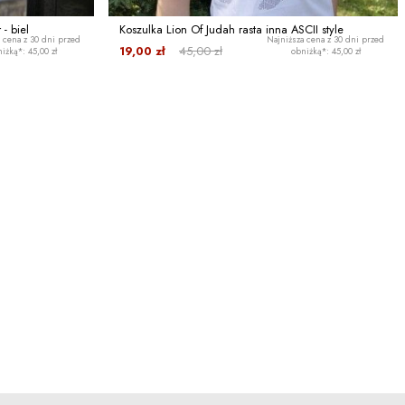
- biel
Koszulka Lion Of Judah rasta inna ASCII style
 cena z 30 dni przed
Najniższa cena z 30 dni przed
19,00 zł
45,00 zł
iżką*: 45,00 zł
obniżką*: 45,00 zł