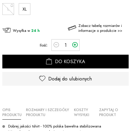
L
XL
Zobacz tabelę rozmiarów i
Wysyłka w
24 h
informacje o produkcie >>
Ilość:
DO KOSZYKA
Dodaj do ulubionych
OPIS
ROZMIARY I SZCZEGÓŁY
KOSZTY
ZAPYTAJ O
PRODUKTU
PRODUKTU
WYSYŁKI
PRODUKT
Dobrej jakości tshirt - 100% polska bawełna stabilizowana