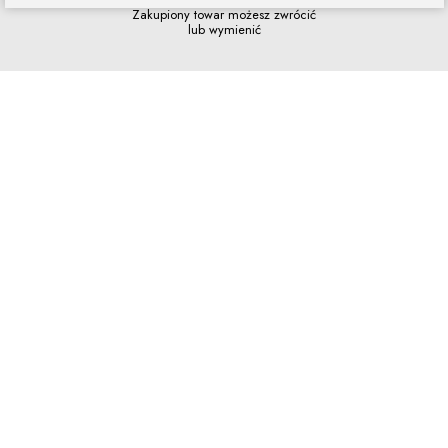
Zakupiony towar możesz zwrócić
lub wymienić
Szybkie zakupy
Bez rejestracji i skomplikowanych
formularzy
Program lojalnościowy
Dołącz do grona naszych stałych
klientów i korzystaj z rabatów