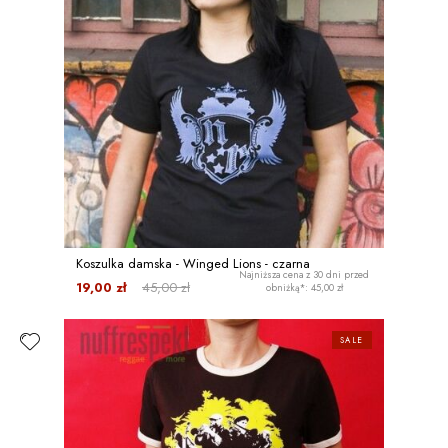
Koszulka damska - Winged Lions - czarna
Najniższa cena z 30 dni przed
19,00 zł
45,00 zł
obniżką*: 45,00 zł
SALE