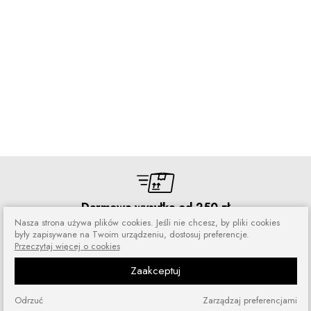
Darmowa wysyłka od 250 zł
Nasza strona używa plików cookies. Jeśli nie chcesz, by pliki cookies
Zamówienia wysyłamy przez 5 dni
w tygodniu
były zapisywane na Twoim urządzeniu, dostosuj preferencje.
Przeczytaj więcej o cookies
Zaakceptuj
Odrzuć
Zarządzaj preferencjami
Zakupy bez ryzyka