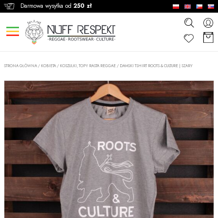
Darmowa wysyłka od
250 zł
STRONA GŁÓWNA
/
KOBIETA
/
KOSZULKI, TOPY RASTA REGGAE
/
DAMSKI TSHIRT ROOTS & CULTURE | SZARY