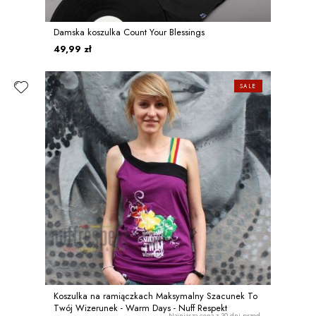
Damska koszulka Count Your Blessings
49,99 zł
SALE
Koszulka na ramiączkach Maksymalny Szacunek To
Twój Wizerunek - Warm Days - Nuff Respekt
Najniższa cena z 30 dni przed