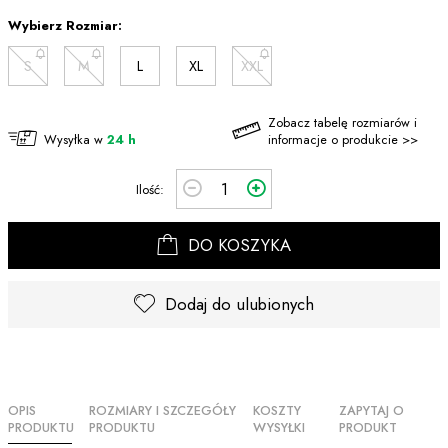
Wybierz Rozmiar:
S
M
L
XL
XXL
Zobacz tabelę rozmiarów i
Wysyłka w
24 h
informacje o produkcie >>
Ilość:
DO KOSZYKA
Dodaj do ulubionych
OPIS
ROZMIARY I SZCZEGÓŁY
KOSZTY
ZAPYTAJ O
PRODUKTU
PRODUKTU
WYSYŁKI
PRODUKT