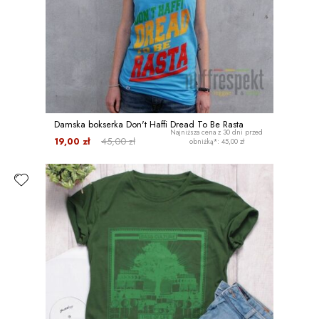
Damska bokserka Don't Haffi Dread To Be Rasta
Najniższa cena z 30 dni przed
19,00 zł
45,00 zł
obniżką*: 45,00 zł