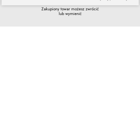
Zakupy bez ryzyka
Zakupiony towar możesz zwrócić
lub wymienić
Szybkie zakupy
Bez rejestracji i skomplikowanych
formularzy
Program lojalnościowy
Dołącz do grona naszych stałych
klientów i korzystaj z rabatów