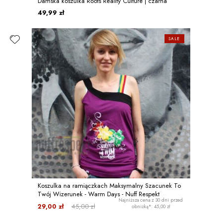
Damska koszulka Roots Reality Culture | czarna
49,99 zł
SALE
Koszulka na ramiączkach Maksymalny Szacunek To
Twój Wizerunek - Warm Days - Nuff Respekt
Najniższa cena z 30 dni przed
29,00 zł
45,00 zł
obniżką*: 45,00 zł