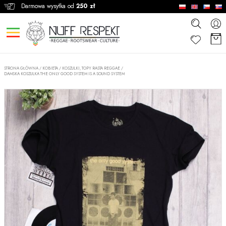
Darmowa wysyłka od
250 zł
STRONA GŁÓWNA
/
KOBIETA
/
KOSZULKI, TOPY RASTA REGGAE
/
DAMSKA KOSZULKA THE ONLY GOOD SYSTEM IS A SOUND SYSTEM