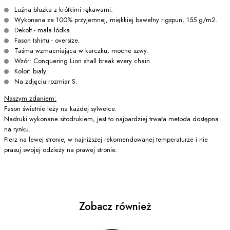
Luźna bluzka z krótkimi rękawami.
Wykonana ze 100% przyjemnej, miękkiej bawełny rigspun, 155 g/m2.
Dekolt - mała łódka.
Fason tshirtu - oversize.
Taśma wzmacniająca w karczku, mocne szwy.
Wzór: Conquering Lion shall break every chain.
Kolor: biały.
Na zdjęciu rozmiar S.
Naszym zdaniem:
Fason świetnie leży na każdej sylwetce.
Nadruki wykonane sitodrukiem, jest to najbardziej trwała metoda dostępna
na rynku.
Pierz na lewej stronie, w najniższej rekomendowanej temperaturze i nie
prasuj swojej odzieży na prawej stronie.
Zobacz również