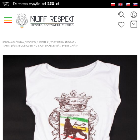
Darmowa wysyłka od
250 zł
STRONA GŁÓWNA
/
KOBIETA
/
KOSZULKI, TOPY RASTA REGGAE
/
TSHIRT DAMSKI CONQUERING LION SHALL BREAK EVERY CHAIN