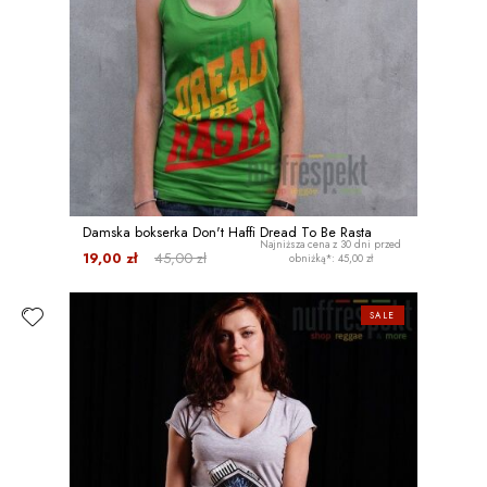
Damska bokserka Don't Haffi Dread To Be Rasta
Najniższa cena z 30 dni przed
19,00 zł
45,00 zł
obniżką*: 45,00 zł
SALE