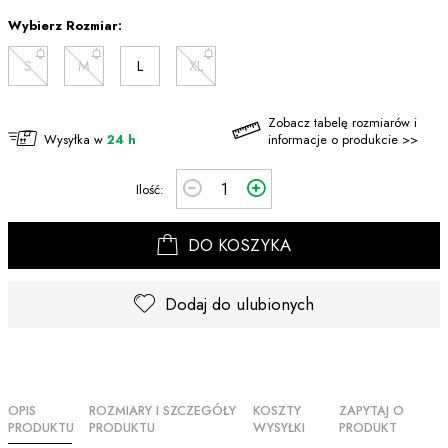
Wybierz Rozmiar:
S
M
L
XL
Zobacz tabelę rozmiarów i
Wysyłka w
24 h
informacje o produkcie >>
Ilość:
DO KOSZYKA
Dodaj do ulubionych
OPIS
ROZMIARY I SZCZEGÓŁY
KOSZTY
ZAPYTAJ O
PRODUKTU
PRODUKTU
WYSYŁKI
PRODUKT