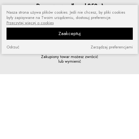
Darmowa wysyłka od 250 zł
Nasza strona używa plików cookies. Jeśli nie chcesz, by pliki cookies
Zamówienia wysyłamy przez 5 dni
były zapisywane na Twoim urządzeniu, dostosuj preferencje.
w tygodniu
Przeczytaj więcej o cookies
Zaakceptuj
Odrzuć
Zarządzaj preferencjami
Zakupy bez ryzyka
Zakupiony towar możesz zwrócić
lub wymienić
Szybkie zakupy
Bez rejestracji i skomplikowanych
formularzy
Program lojalnościowy