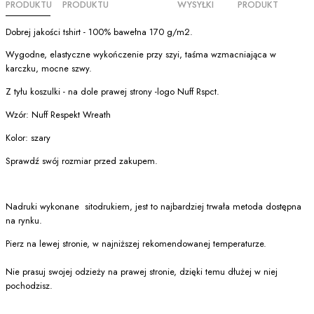
PRODUKTU
PRODUKTU
WYSYŁKI
PRODUKT
Dobrej jakości tshirt - 100% bawełna 170 g/m2.
Wygodne, elastyczne wykończenie przy szyi, taśma wzmacniająca w
karczku, mocne szwy.
Z tyłu koszulki - na dole prawej strony -logo Nuff Rspct.
Wzór: Nuff Respekt Wreath
Kolor: szary
Sprawdź swój rozmiar przed zakupem.
Nadruki wykonane sitodrukiem, j
est to najbardziej trwała metoda dostępna
na rynku.
Pierz na lewej stronie, w najniższej rekomendowanej temperaturze.
Nie prasuj swojej odzieży na prawej stronie, dzięki temu dłużej w niej
pochodzisz.