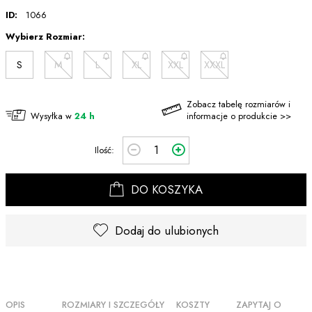
ID:
1066
Wybierz Rozmiar:
S
M
L
XL
XXL
XXXL
Zobacz tabelę rozmiarów i
Wysyłka w
24 h
informacje o produkcie >>
Ilość:
DO KOSZYKA
Dodaj do ulubionych
OPIS
ROZMIARY I SZCZEGÓŁY
KOSZTY
ZAPYTAJ O