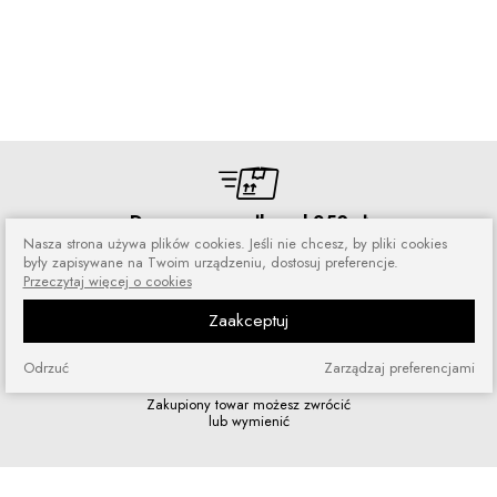
Darmowa wysyłka od 250 zł
Nasza strona używa plików cookies. Jeśli nie chcesz, by pliki cookies
Zamówienia wysyłamy przez 5 dni
były zapisywane na Twoim urządzeniu, dostosuj preferencje.
w tygodniu
Przeczytaj więcej o cookies
Zaakceptuj
Odrzuć
Zarządzaj preferencjami
Zakupy bez ryzyka
Zakupiony towar możesz zwrócić
lub wymienić