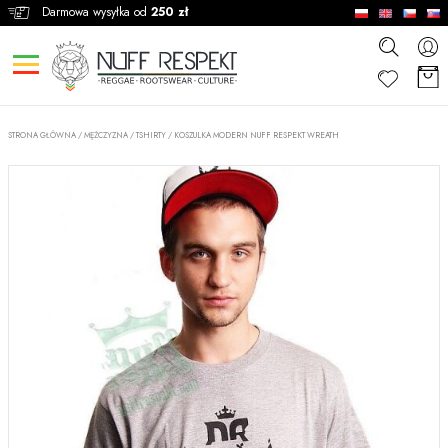
Darmowa wysyłka od
250 zł
STRONA GŁÓWNA
/
MĘŻCZYZNA
/
TSHIRTY
/
KOSZULKA MODERN NUFF RESPEKT WREATH