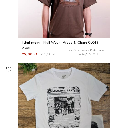
Tshirt męski - Nuff Wear - Wood & Chain 00513 -
brown
Najniższa cena z 30 dni przed
29,00 zł
64,00 zł
obniżką*: 64,00 zł