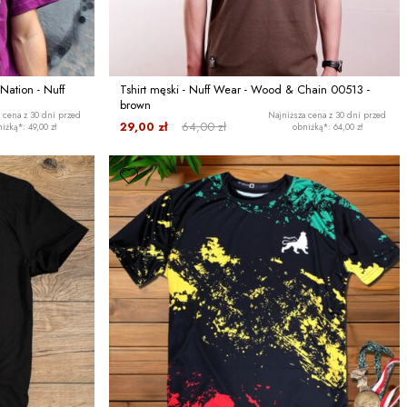
Nation - Nuff
Tshirt męski - Nuff Wear - Wood & Chain 00513 -
brown
 cena z 30 dni przed
Najniższa cena z 30 dni przed
29,00 zł
64,00 zł
iżką*: 49,00 zł
obniżką*: 64,00 zł