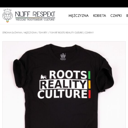
MĘŻCZYZNA
KOBIETA
CZAPKI
STRONA GŁÓWNA
/
MĘŻCZYZNA
/
TSHIRTY
/
T-SHIRT ROOTS REALITY CULTURE | CZARNY