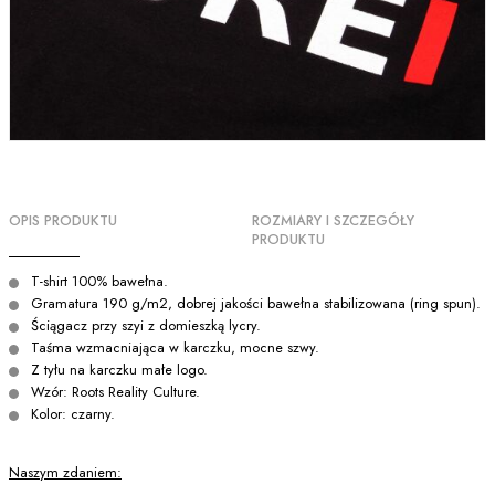
OPIS PRODUKTU
ROZMIARY I SZCZEGÓŁY
PRODUKTU
T-shirt 100% bawełna.
Gramatura 190 g/m2, dobrej jakości bawełna stabilizowana (ring spun).
Ściągacz przy szyi z domieszką lycry.
Taśma wzmacniająca w karczku, mocne szwy.
Z tyłu na karczku małe logo.
Wzór: Roots Reality Culture.
Kolor: czarny.
Naszym zdaniem: