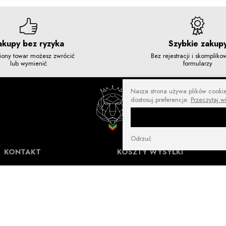
akupy bez ryzyka
Szybkie zakup
iony towar możesz zwrócić
Bez rejestracji i skomplik
lub wymienić
formularzy
Nasza strona używa plików cookies
dostosuj preferencje.
Przeczytaj w
Odrzuć
KONTAKT
KOSZTY WYSYŁKI
NuffRespekt.com
Darmowa wysyłka od
250 zł
Warszawska 3/1, 42-202 Częstochowa
E-mail:
shop@nuffrespekt.com
Płatność online:
10 zł
Telefon:
887804290
GODZINY PRACY:
Płatność online:
16 zł