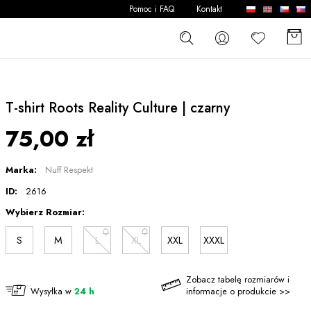
Pomoc i FAQ
Kontakt
T-shirt Roots Reality Culture | czarny
75,00 zł
Marka:
Nuff Respekt
ID:
2616
Wybierz Rozmiar:
S
M
L
XL
XXL
XXXL
Zobacz tabelę rozmiarów i
Wysyłka w
24 h
informacje o produkcie >>