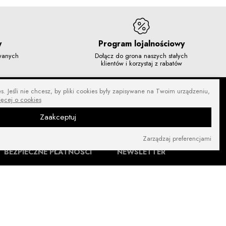
y
Program lojalnościowy
owanych
Dołącz do grona naszych stałych
klientów i korzystaj z rabatów
. Jeśli nie chcesz, by pliki cookies były zapisywane na Twoim urządzeniu,
ięcej o cookies
Zaakceptuj
Zarządzaj preferencjami
BEZPIECZNE PŁATNOŚCI
NEWSLETTER
ZNAJDŹ NAS NA: