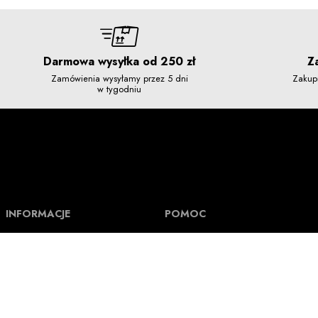
Darmowa wysyłka od 250 zł
Z
Zamówienia wysyłamy przez 5 dni
Zakup
w tygodniu
INFORMACJE
POMOC
O Nuff Respekt
Pomoc i FAQ
Regulamin
Formy płatności i Numer rachunku
Kontakt
Koszt wysyłki i czas realizacji
Polityka prywatności
Jak mierzymy ubrania
Tak powstają nasze ubrania
Status zamówienia