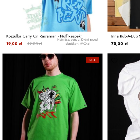
Koszulka Carry On Rastaman - Nuff Respekt
Inna Rub-A-Dub St
Najniższa cena z 30 dni przed
19,00 zł
49,00 zł
75,00 zł
obniżką*: 49,00 zł
SALE