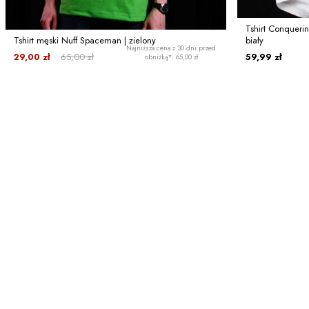
Tshirt Conquerin
Tshirt męski Nuff Spaceman | zielony
biały
Najniższa cena z 30 dni przed
29,00 zł
65,00 zł
59,99 zł
obniżką*: 65,00 zł