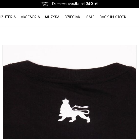
Darmowa wysyłka od
250 zł
BIŻUTERIA
AKCESORIA
MUZYKA
DZIECIAKI
SALE
BACK IN STOCK