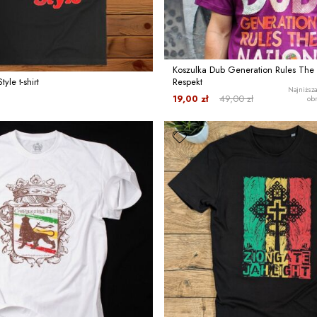
Koszulka Dub Generation Rules The 
yle t-shirt
Respekt
Najniższa
19,00 zł
49,00 zł
obn