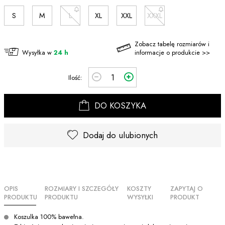
S
M
L
XL
XXL
XXXL
Zobacz tabelę rozmiarów i
Wysyłka w
24 h
informacje o produkcie >>
Ilość:
DO KOSZYKA
Dodaj do ulubionych
OPIS
ROZMIARY I SZCZEGÓŁY
KOSZTY
ZAPYTAJ O
PRODUKTU
PRODUKTU
WYSYŁKI
PRODUKT
Koszulka 100% bawełna.