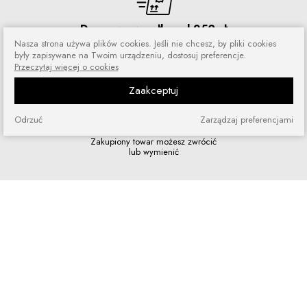
Darmowa wysyłka od 250 zł
Nasza strona używa plików cookies. Jeśli nie chcesz, by pliki cookies
Zamówienia wysyłamy przez 5 dni
były zapisywane na Twoim urządzeniu, dostosuj preferencje.
w tygodniu
Przeczytaj więcej o cookies
Zaakceptuj
Odrzuć
Zarządzaj preferencjami
Zakupy bez ryzyka
Zakupiony towar możesz zwrócić
lub wymienić
Szybkie zakupy
Bez rejestracji i skomplikowanych
formularzy