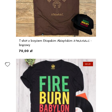
T-shirt z krzyżem Etiopskim Abisyńskim እግዚአብሔር -
brązowy
70,00 zł
SALE