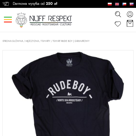
Darmowa wysyłka od
250 zł
STRONA GŁÓWNA
/
MĘŻCZYZNA
/
TSHIRTY
/
TSHIRT RUDE BOY | GRANATOWY