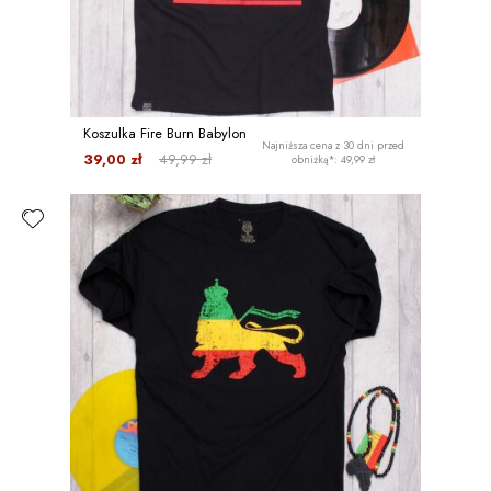
Koszulka Fire Burn Babylon
Najniższa cena z 30 dni przed
39,00 zł
49,99 zł
obniżką*: 49,99 zł