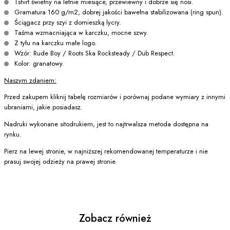
Tshirt świetny na letnie miesiące, przewiewny i dobrze się nosi.
Gramatura 160 g/m2, dobrej jakości bawełna stabilizowana (ring spun).
Ściągacz przy szyi z domieszką lycry.
Taśma wzmacniająca w karczku, mocne szwy.
Z tyłu na karczku małe logo.
Wzór: Rude Boy / Roots Ska Rocksteady / Dub Respect.
Kolor: granatowy.
Naszym zdaniem:
Przed zakupem kliknij tabelę rozmiarów i porównaj podane wymiary z innymi
ubraniami, jakie posiadasz.
Nadruki wykonane sitodrukiem, jest to najtrwalsza metoda dostępna na
rynku.
Pierz na lewej stronie, w najniższej rekomendowanej temperaturze i nie
prasuj swojej odzieży na prawej stronie.
Zobacz również