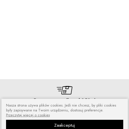
Darmowa wysyłka od 250 zł
Nasza strona używa plików cookies. Jeśli nie chcesz, by pliki cookies
Zamówienia wysyłamy przez 5 dni
były zapisywane na Twoim urządzeniu, dostosuj preferencje.
w tygodniu
Przeczytaj więcej o cookies
Zaakceptuj