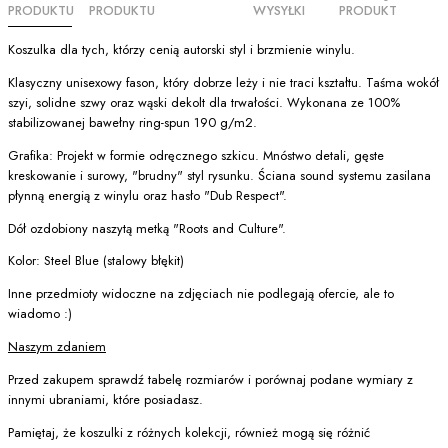
PRODUKTU
PRODUKTU
WYSYŁKI
PRODUKT
Koszulka dla tych, którzy cenią autorski styl i brzmienie winylu.
Klasyczny unisexowy fason, który dobrze leży i nie traci kształtu. Taśma wokół
szyi, solidne szwy oraz wąski dekolt dla trwałości. Wykonana ze 100%
stabilizowanej bawełny ring-spun 190 g/m2.
Grafika: Projekt w formie odręcznego szkicu. Mnóstwo detali, gęste
kreskowanie i surowy, "brudny" styl rysunku. Ściana sound systemu zasilana
płynną energią z winylu oraz hasło "Dub Respect".
Dół ozdobiony naszytą metką "Roots and Culture".
Kolor: Steel Blue (stalowy błękit)
Inne przedmioty widoczne na zdjęciach nie podlegają ofercie, ale to
wiadomo :)
Naszym zdaniem
Przed zakupem sprawdź tabelę rozmiarów i porównaj podane wymiary z
innymi ubraniami, które posiadasz.
Pamiętaj, że koszulki z różnych kolekcji, również mogą się różnić