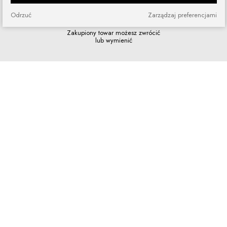
Odrzuć
Zarządzaj preferencjami
Zakupy bez ryzyka
Zakupiony towar możesz zwrócić
lub wymienić
Szybkie zakupy
Bez rejestracji i skomplikowanych
formularzy
Program lojalnościowy
Dołącz do grona naszych stałych
klientów i korzystaj z rabatów