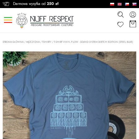
Darmowa wysyłka od
250 zł
STRONA GŁÓWNA
/
MĘŻCZYZNA
/
TSHIRTY
/
T-SHIRT VINYL FLOW - SOUND SYSTEM SKETCH EDITION (STEEL BLUE)