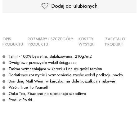
Dodaj do ulubionych
OPIS
ROZMIARY I SZCZEGÓŁY
KOSZTY
ZAPYTAJ O
PRODUKTU
PRODUKTU
WYSYŁKI
PRODUKT
Tshirt - 100% bawełna, stabilizowana, 210g/m2
Dwuigłowe przeszycie wokół ściągacza
Taśma wzmacniająca w karczku i na długości ramion
Dodatkowe rozszycie i wzmocnienie szwów wokół podkroju pachy
Branding Nuff Wear: w karczku, na dole koszulki, na rękawie
Wzór: True To Yourself
Oeko-Tex, Zbadane na substancje szkodliwe.
Produkt Polski.