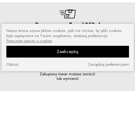
Darmowa wysyłka od 250 zł
Nasza strona używa plików cookies. Jeśli nie chcesz, by pliki cookies
Zamówienia wysyłamy przez 5 dni
były zapisywane na Twoim urządzeniu, dostosuj preferencje.
w tygodniu
Przeczytaj więcej o cookies
Zaakceptuj
Odrzuć
Zarządzaj preferencjami
Zakupy bez ryzyka
Zakupiony towar możesz zwrócić
lub wymienić
Szybkie zakupy
Bez rejestracji i skomplikowanych
formularzy