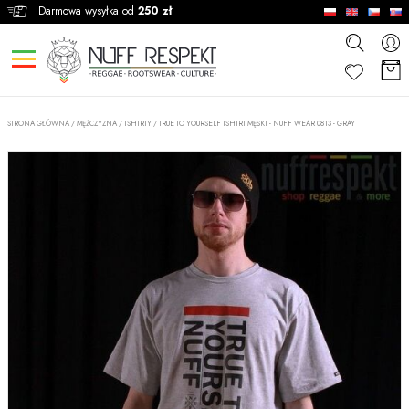
Darmowa wysyłka od
250 zł
STRONA GŁÓWNA
/
MĘŻCZYZNA
/
TSHIRTY
/
TRUE TO YOURSELF TSHIRT MĘSKI - NUFF WEAR 0813 - GRAY