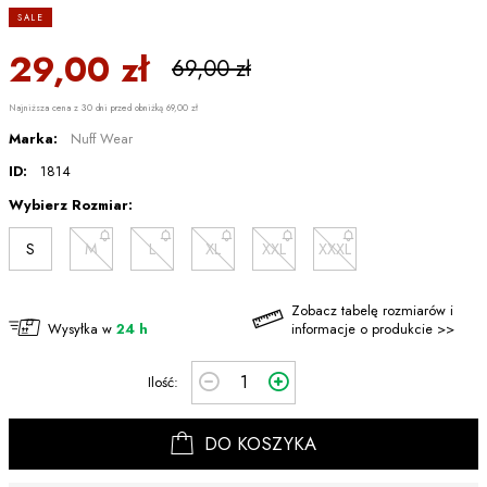
SALE
29,00 zł
69,00 zł
Najniższa cena z 30 dni przed obniżką 69,00 zł
Marka:
Nuff Wear
ID:
1814
Wybierz Rozmiar:
S
M
L
XL
XXL
XXXL
Zobacz tabelę rozmiarów i
Wysyłka w
24 h
informacje o produkcie >>
Ilość:
DO KOSZYKA