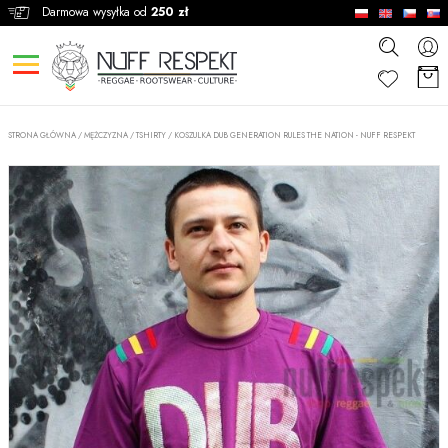
Darmowa wysyłka od
250 zł
STRONA GŁÓWNA
/
MĘŻCZYZNA
/
TSHIRTY
/
KOSZULKA DUB GENERATION RULES THE NATION - NUFF RESPEKT