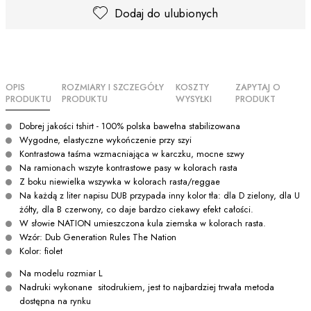
Dodaj do ulubionych
OPIS
ROZMIARY I SZCZEGÓŁY
KOSZTY
ZAPYTAJ O
PRODUKTU
PRODUKTU
WYSYŁKI
PRODUKT
Dobrej jakości tshirt - 100% polska bawełna stabilizowana
Wygodne, elastyczne wykończenie przy szyi
Kontrastowa taśma wzmacniająca w karczku, mocne szwy
Na ramionach wszyte kontrastowe pasy w kolorach rasta
Z boku niewielka wszywka w kolorach rasta/reggae
Na każdą z liter napisu DUB przypada inny kolor tła: dla D zielony, dla U
żółty, dla B czerwony, co daje bardzo ciekawy efekt całości.
W słowie NATION umieszczona kula ziemska w kolorach rasta.
Wzór: Dub Generation Rules The Nation
Kolor: fiolet
Na modelu rozmiar L
Nadruki wykonane sitodrukiem, jest to najbardziej trwała metoda
dostępna na rynku