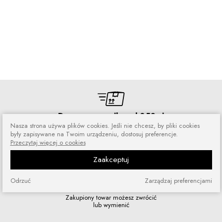
Darmowa wysyłka od 250 zł
Nasza strona używa plików cookies. Jeśli nie chcesz, by pliki cookies
Zamówienia wysyłamy przez 5 dni
były zapisywane na Twoim urządzeniu, dostosuj preferencje.
w tygodniu
Przeczytaj więcej o cookies
Zaakceptuj
Odrzuć
Zarządzaj preferencjami
Zakupy bez ryzyka
Zakupiony towar możesz zwrócić
lub wymienić