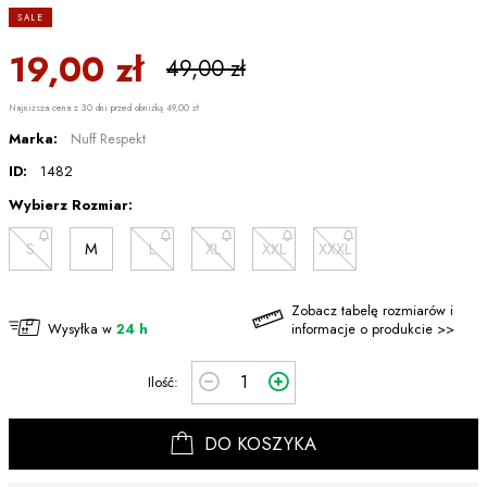
SALE
19,00 zł
49,00 zł
Najniższa cena z 30 dni przed obniżką 49,00 zł
Marka:
Nuff Respekt
ID:
1482
Wybierz Rozmiar:
S
M
L
XL
XXL
XXXL
Zobacz tabelę rozmiarów i
Wysyłka w
24 h
informacje o produkcie >>
Ilość:
DO KOSZYKA