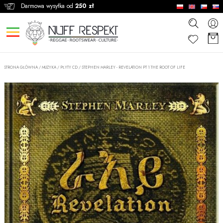
Darmowa wysyłka od
250 zł
STRONA GŁÓWNA
/
MUZYKA
/
PŁYTY CD
/
STEPHEN MARLEY - REVELATION PT 1 THE ROOT OF LIFE