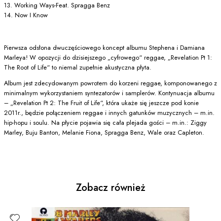
13. Working Ways-Feat. Spragga Benz
14. Now I Know
Pierwsza odsłona dwuczęściowego koncept albumu Stephena i Damiana
Marleya! W opozycji do dzisiejszego „cyfrowego“ reggae, „Revelation Pt 1:
The Root of Life“ to niemal zupełnie akustyczna płyta.
Album jest zdecydowanym powrotem do korzeni reggae, komponowanego z
minimalnym wykorzystaniem syntezatorów i samplerów. Kontynuacja albumu
– „Revelation Pt 2: The Fruit of Life“, która ukaże się jeszcze pod konie
2011r., będzie połączeniem reggae i innych gatunków muzycznych – m.in.
hip-hopu i soulu. Na płycie pojawia się cała plejada gości – m.in.: Ziggy
Marley, Buju Banton, Melanie Fiona, Spragga Benz, Wale oraz Capleton.
Zobacz również