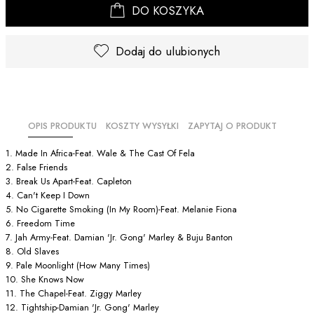
DO KOSZYKA
Dodaj do ulubionych
OPIS PRODUKTU
KOSZTY WYSYŁKI
ZAPYTAJ O PRODUKT
1. Made In Africa-Feat. Wale & The Cast Of Fela
2. False Friends
3. Break Us Apart-Feat. Capleton
4. Can't Keep I Down
5. No Cigarette Smoking (In My Room)-Feat. Melanie Fiona
6. Freedom Time
7. Jah Army-Feat. Damian 'Jr. Gong' Marley & Buju Banton
8. Old Slaves
9. Pale Moonlight (How Many Times)
10. She Knows Now
11. The Chapel-Feat. Ziggy Marley
12. Tightship-Damian 'Jr. Gong' Marley