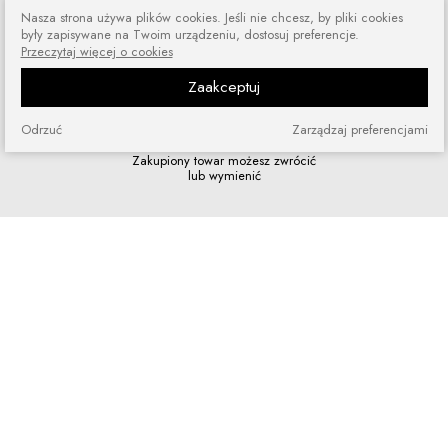
Nasza strona używa plików cookies. Jeśli nie chcesz, by pliki cookies
Zamówienia wysyłamy przez 5 dni
były zapisywane na Twoim urządzeniu, dostosuj preferencje.
w tygodniu
Przeczytaj więcej o cookies
Zaakceptuj
Odrzuć
Zarządzaj preferencjami
Zakupy bez ryzyka
Zakupiony towar możesz zwrócić
lub wymienić
Szybkie zakupy
Bez rejestracji i skomplikowanych
formularzy
Program lojalnościowy
Dołącz do grona naszych stałych