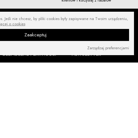
klientów i korzystaj z rabatów
. Jeśli nie chcesz, by pliki cookies były zapisywane na Twoim urządzeniu,
ięcej o cookies
Zaakceptuj
Zarządzaj preferencjami
BEZPIECZNE PŁATNOŚCI
NEWSLETTER
ZNAJDŹ NAS NA: