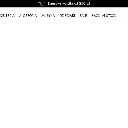
Darmowa wysyłka od
250 zł
BIŻUTERIA
AKCESORIA
MUZYKA
DZIECIAKI
SALE
BACK IN STOCK