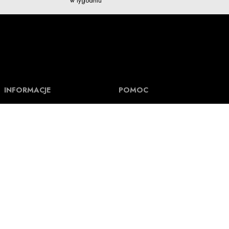
w tygodniu
INFORMACJE
POMOC
O Nuff Respekt
Pomoc i FAQ
Regulamin
Formy płatności i Numer rachunku
Kontakt
Koszt wysyłki i czas realizacji
Polityka prywatności
Jak mierzymy ubrania
Tak powstają nasze ubrania
Status zamówienia
Tak powstają nasze wzory
Wymiana, zwroty i reklamacje
Blog
Program lojalnościowy
Odstąpienie od umowy