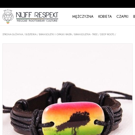
MĘŻCZYZNA
KOBIETA
CZAPKI
STRONA GŁÓWNA
/
BIŻUTERIA
/
BRANSOLETKI I OPASKI RASTA
/
BRANSOLETKA - TREE / DEEP ROOTS /