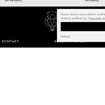
lub wymienić
formularzy
Nasza strona używa plików cookies
dostosuj preferencje.
Przeczytaj w
Odrzuć
KONTAKT
KOSZTY WYSYŁKI
NuffRespekt.com
Darmowa wysyłka od
250 zł
Warszawska 3/1, 42-202 Częstochowa
E-mail:
shop@nuffrespekt.com
Płatność online:
10 zł
Telefon:
887804290
GODZINY PRACY:
Płatność online:
16 zł
Pon - Pt w godz. 8:30-17:00
Magazyn | odbiór zamówień online:
Płatność online:
14 zł
Pon - Pt w godz. 8:30-12:00
Płatność online:
10 zł