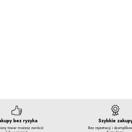
akupy bez ryzyka
Szybkie zakup
iony towar możesz zwrócić
Bez rejestracji i skomplik