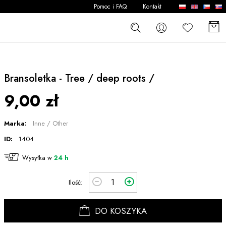
Pomoc i FAQ
Kontakt
Bransoletka - Tree / deep roots /
9,00 zł
Marka:
Inne / Other
ID:
1404
Wysyłka w
24 h
Ilość:
DO KOSZYKA