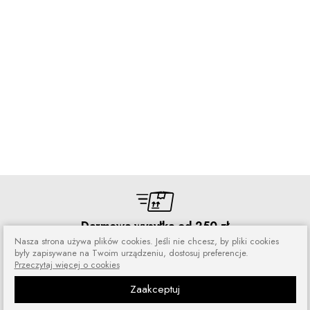
Darmowa wysyłka od 250 zł
Nasza strona używa plików cookies. Jeśli nie chcesz, by pliki cookies
Zamówienia wysyłamy przez 5 dni
były zapisywane na Twoim urządzeniu, dostosuj preferencje.
w tygodniu
Przeczytaj więcej o cookies
Zaakceptuj