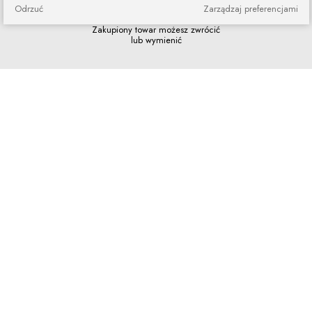
Odrzuć
Zarządzaj preferencjami
Zakupy bez ryzyka
Zakupiony towar możesz zwrócić
lub wymienić
Szybkie zakupy
Bez rejestracji i skomplikowanych
formularzy
Program lojalnościowy
Dołącz do grona naszych stałych
klientów i korzystaj z rabatów