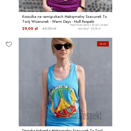
Koszulka na ramiączkach Maksymalny Szacunek To
Twój Wizerunek - Warm Days - Nuff Respekt
Najniższa cena z 30 dni przed
29,00 zł
45,00 zł
obniżką*: 45,00 zł
SALE
Damska bokserka Maksymalny Szacunek To Twój