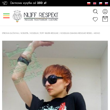
Darmowa wysyłka od
250 zł
STRONA GŁÓWNA
/
KOBIETA
/
KOSZULKI, TOPY RASTA REGGAE
/
KOSZULKA DAMSKA REGGAE REBEL - MONO